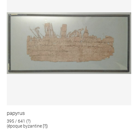
papyrus
395 / 641 (?)
(époque byzantine [?])