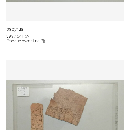
papyrus
395 / 641 (?)
(époque byzantine [?])