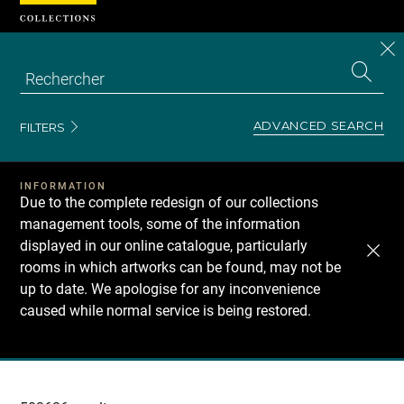
Cookies management panel
CL
Search
the
EN
S
collecti
Z
Se
ADVANCED SEARCH
FILTERS
INFORMATION
Due to the complete redesign of our collections
management tools, some of the information
displayed in our online catalogue, particularly
rooms in which artworks can be found, may not be
up to date. We apologise for any inconvenience
caused while normal service is being restored.
Recherche
dans
les