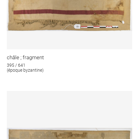
châle ; fragment
395 / 641
(époque byzantine)