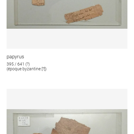
papyrus
395 / 641 (?)
(époque byzantine [?])