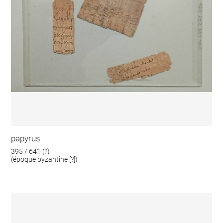
papyrus
395 / 641 (?)
(époque byzantine [?])