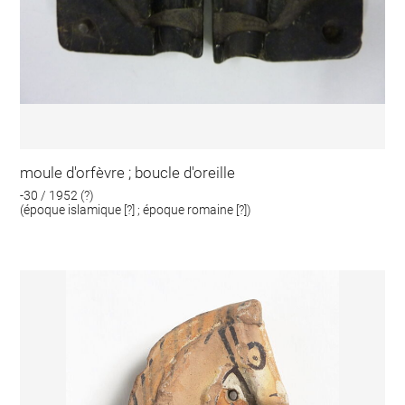
moule d'orfèvre ; boucle d'oreille
-30 / 1952 (?)
(époque islamique [?] ; époque romaine [?])