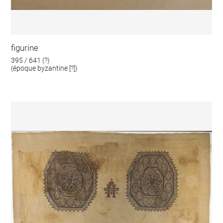
figurine
395 / 641 (?)
(époque byzantine [?])