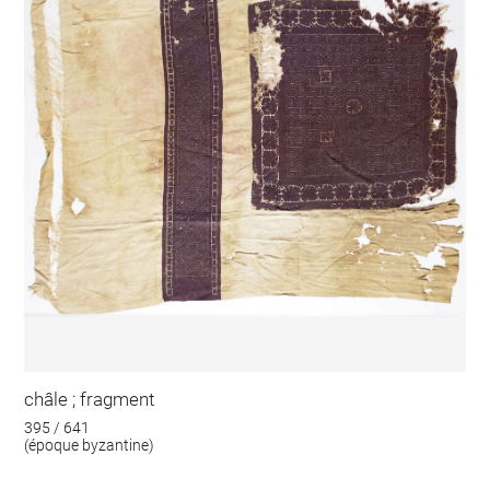
châle ; fragment
395 / 641
(époque byzantine)