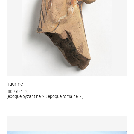
figurine
-30 / 641 (?)
(époque byzantine [?] ; époque romaine [?])