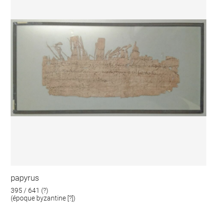
papyrus
395 / 641 (?)
(époque byzantine [?])