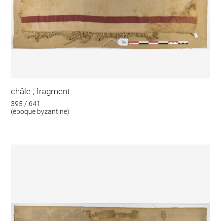
châle ; fragment
395 / 641
(époque byzantine)