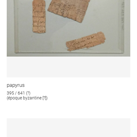
papyrus
395 / 641 (?)
(époque byzantine [?])