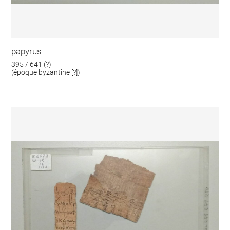
papyrus
395 / 641 (?)
(époque byzantine [?])