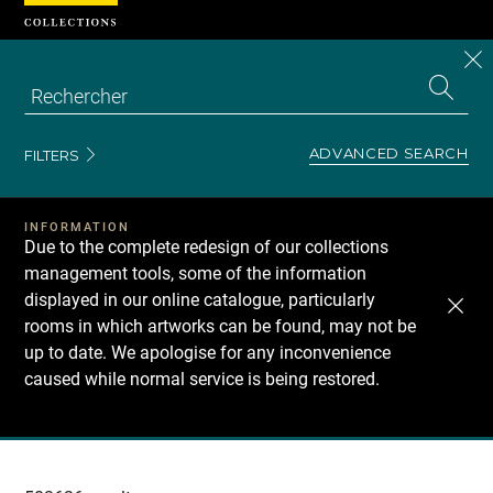
Cookies management panel
CL
Search
the
EN
S
collecti
Z
Se
ADVANCED SEARCH
FILTERS
INFORMATION
Due to the complete redesign of our collections
management tools, some of the information
displayed in our online catalogue, particularly
rooms in which artworks can be found, may not be
up to date. We apologise for any inconvenience
caused while normal service is being restored.
Recherche
dans
les