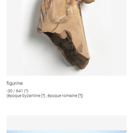
figurine
-30 / 641 (?)
(époque byzantine [?] ; époque romaine [?])