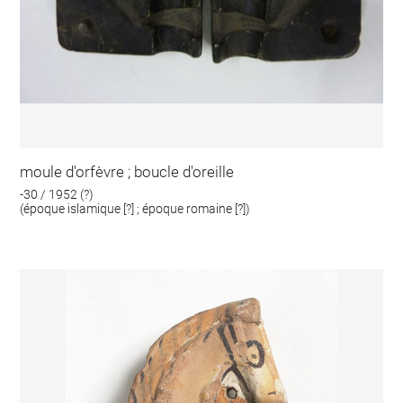
moule d'orfèvre ; boucle d'oreille
-30 / 1952 (?)
(époque islamique [?] ; époque romaine [?])