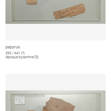
papyrus
395 / 641 (?)
(époque byzantine [?])