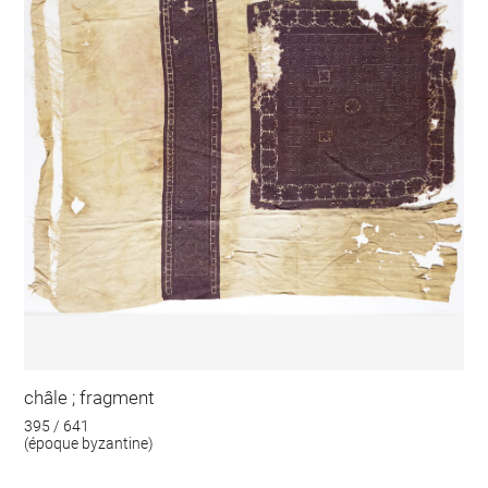
châle ; fragment
395 / 641
(époque byzantine)