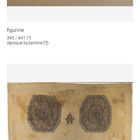
figurine
395 / 641 (?)
(époque byzantine [?])