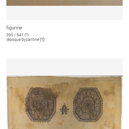
figurine
395 / 641 (?)
(époque byzantine [?])