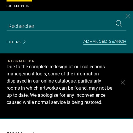
Cookies management panel
CL
Search
the
EN
S
collecti
Z
Se
ADVANCED SEARCH
FILTERS
INFORMATION
Due to the complete redesign of our collections
management tools, some of the information
displayed in our online catalogue, particularly
rooms in which artworks can be found, may not be
up to date. We apologise for any inconvenience
caused while normal service is being restored.
Recherche
dans
les