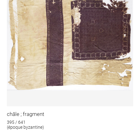
châle ; fragment
395 / 641
(époque byzantine)