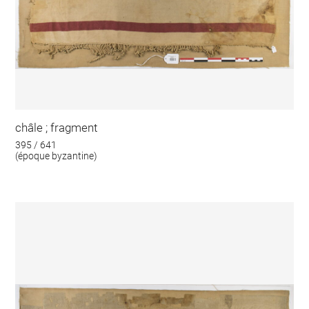
châle ; fragment
395 / 641
(époque byzantine)