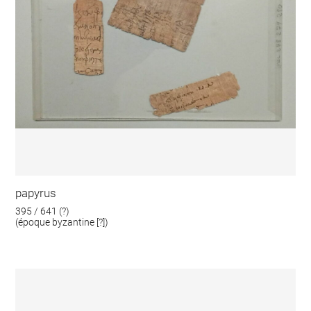
papyrus
395 / 641 (?)
(époque byzantine [?])