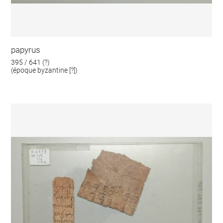
papyrus
395 / 641 (?)
(époque byzantine [?])