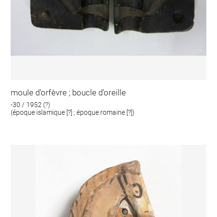
moule d'orfèvre ; boucle d'oreille
-30 / 1952 (?)
(époque islamique [?] ; époque romaine [?])