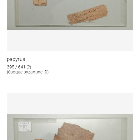
papyrus
395 / 641 (?)
(époque byzantine [?])