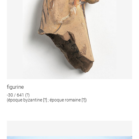
figurine
-30 / 641 (?)
(époque byzantine [?] ; époque romaine [?])