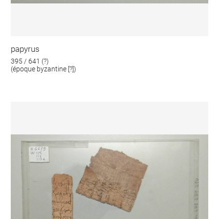
papyrus
395 / 641 (?)
(époque byzantine [?])