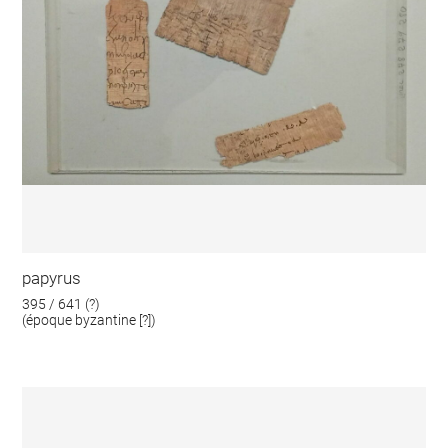
papyrus
395 / 641 (?)
(époque byzantine [?])