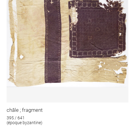
châle ; fragment
395 / 641
(époque byzantine)