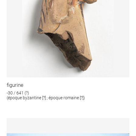
figurine
-30 / 641 (?)
(époque byzantine [?] ; époque romaine [?])