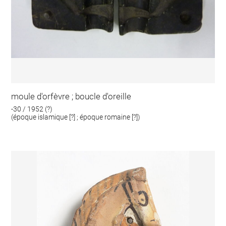
moule d'orfèvre ; boucle d'oreille
-30 / 1952 (?)
(époque islamique [?] ; époque romaine [?])