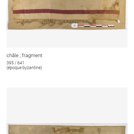
châle ; fragment
395 / 641
(époque byzantine)