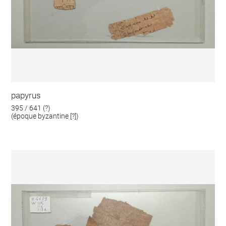
papyrus
395 / 641 (?)
(époque byzantine [?])