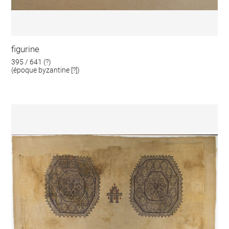
figurine
395 / 641 (?)
(époque byzantine [?])