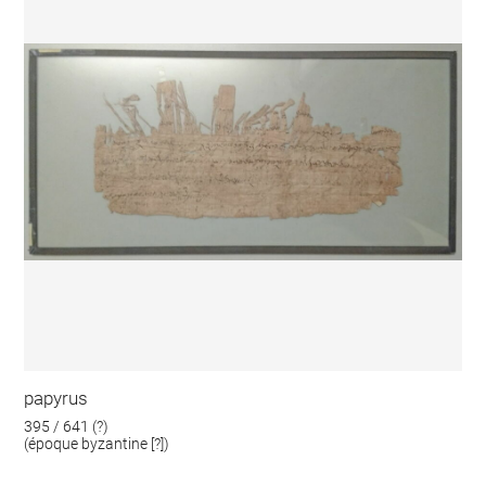
papyrus
395 / 641 (?)
(époque byzantine [?])