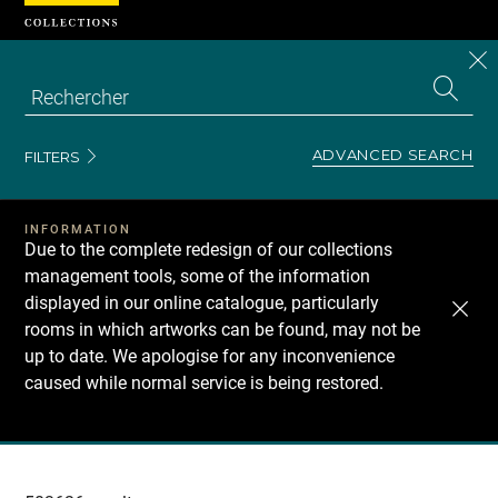
Cookies management panel
CL
Search
the
EN
S
collecti
Z
Se
ADVANCED SEARCH
FILTERS
INFORMATION
Due to the complete redesign of our collections
management tools, some of the information
displayed in our online catalogue, particularly
rooms in which artworks can be found, may not be
up to date. We apologise for any inconvenience
caused while normal service is being restored.
Recherche
dans
les