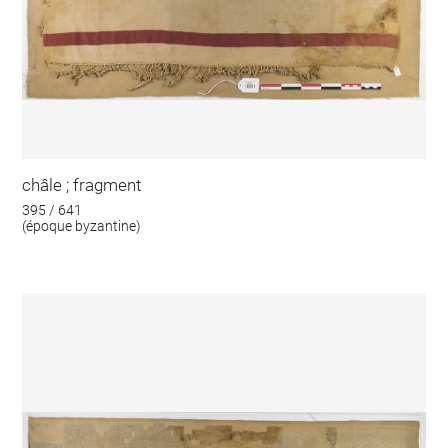
châle ; fragment
395 / 641
(époque byzantine)