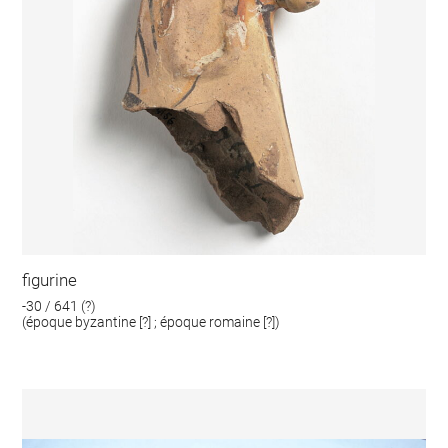
figurine
-30 / 641 (?)
(époque byzantine [?] ; époque romaine [?])