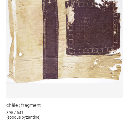
châle ; fragment
395 / 641
(époque byzantine)