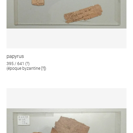
papyrus
395 / 641 (?)
(époque byzantine [?])