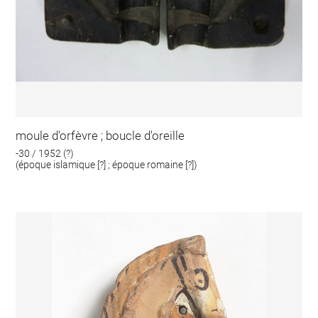
moule d'orfèvre ; boucle d'oreille
-30 / 1952 (?)
(époque islamique [?] ; époque romaine [?])