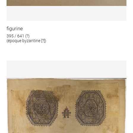
figurine
395 / 641 (?)
(époque byzantine [?])