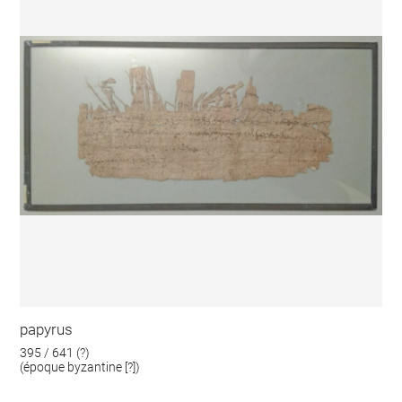
papyrus
395 / 641 (?)
(époque byzantine [?])