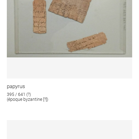
papyrus
395 / 641 (?)
(époque byzantine [?])