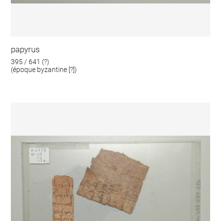
papyrus
395 / 641 (?)
(époque byzantine [?])