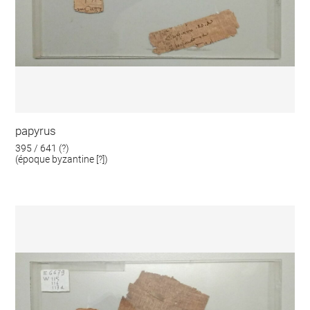
papyrus
395 / 641 (?)
(époque byzantine [?])