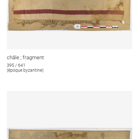
châle ; fragment
395 / 641
(époque byzantine)