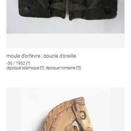
moule d'orfèvre ; boucle d'oreille
-30 / 1952 (?)
(époque islamique [?] ; époque romaine [?])