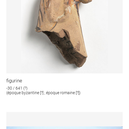
figurine
-30 / 641 (?)
(époque byzantine [?] ; époque romaine [?])