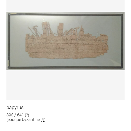
papyrus
395 / 641 (?)
(époque byzantine [?])