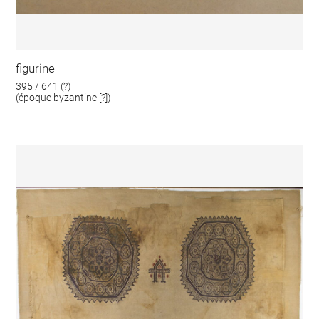
figurine
395 / 641 (?)
(époque byzantine [?])