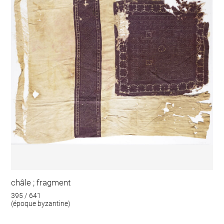
châle ; fragment
395 / 641
(époque byzantine)