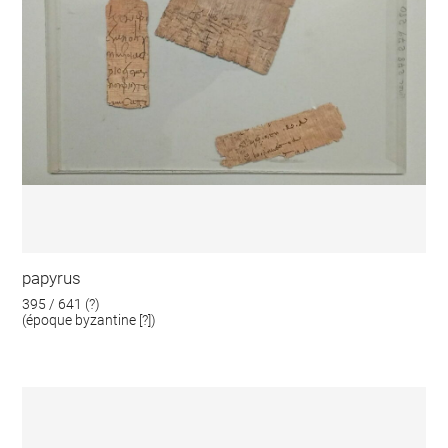
papyrus
395 / 641 (?)
(époque byzantine [?])