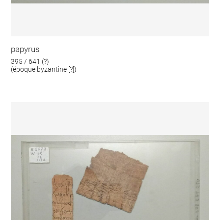
papyrus
395 / 641 (?)
(époque byzantine [?])