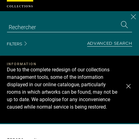
Cookies management panel
CL
Search
the
EN
S
collecti
Z
Se
ADVANCED SEARCH
FILTERS
INFORMATION
Due to the complete redesign of our collections
management tools, some of the information
displayed in our online catalogue, particularly
rooms in which artworks can be found, may not be
up to date. We apologise for any inconvenience
caused while normal service is being restored.
Recherche
dans
les