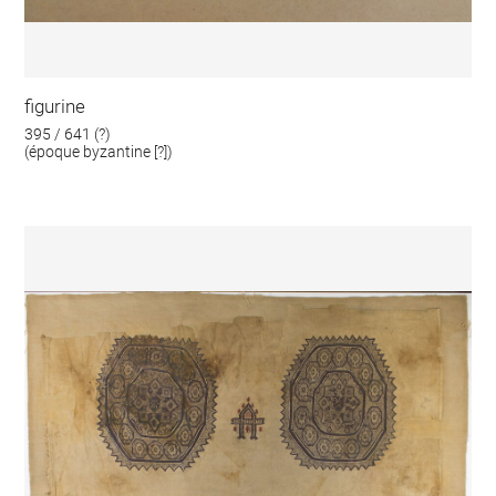
figurine
395 / 641 (?)
(époque byzantine [?])