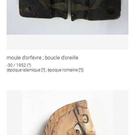
moule d'orfèvre ; boucle d'oreille
-30 / 1952 (?)
(époque islamique [?] ; époque romaine [?])