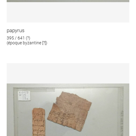
papyrus
395 / 641 (?)
(époque byzantine [?])