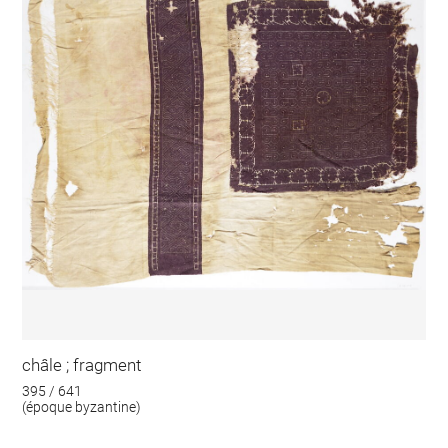
châle ; fragment
395 / 641
(époque byzantine)