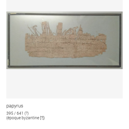
papyrus
395 / 641 (?)
(époque byzantine [?])