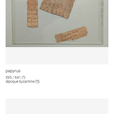
papyrus
395 / 641 (?)
(époque byzantine [?])