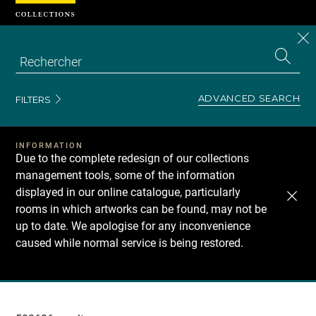
Cookies management panel
CL
Search
the
EN
S
collecti
Z
Se
ADVANCED SEARCH
FILTERS
INFORMATION
Due to the complete redesign of our collections
management tools, some of the information
displayed in our online catalogue, particularly
rooms in which artworks can be found, may not be
up to date. We apologise for any inconvenience
caused while normal service is being restored.
Recherche
dans
les