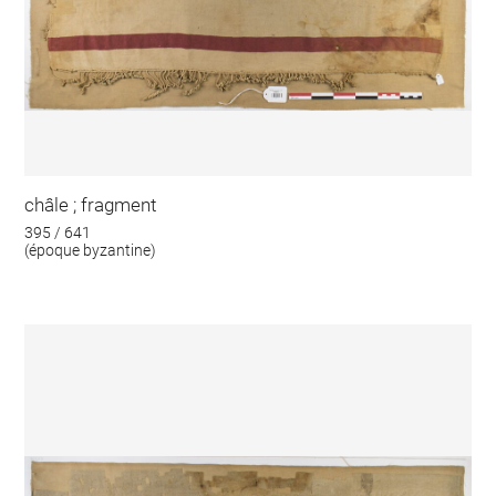
châle ; fragment
395 / 641
(époque byzantine)