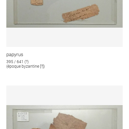
papyrus
395 / 641 (?)
(époque byzantine [?])