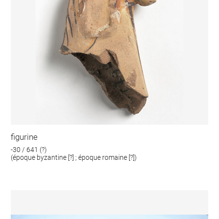
figurine
-30 / 641 (?)
(époque byzantine [?] ; époque romaine [?])