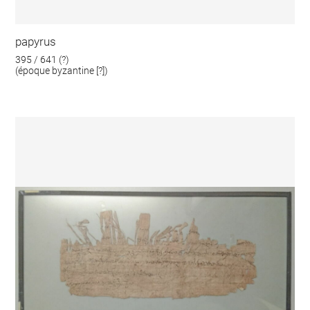
papyrus
395 / 641 (?)
(époque byzantine [?])