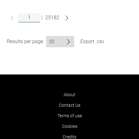
|
25182
Results per page
Export .csv
About
Contact Us
Terms of use
Cookies
Credits