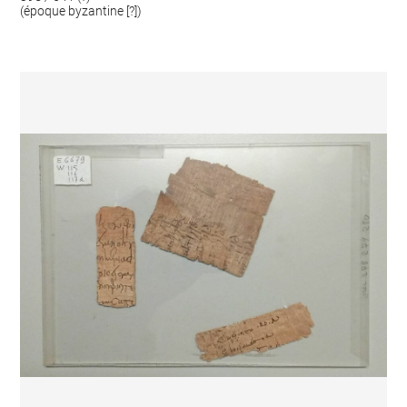
(époque byzantine [?])