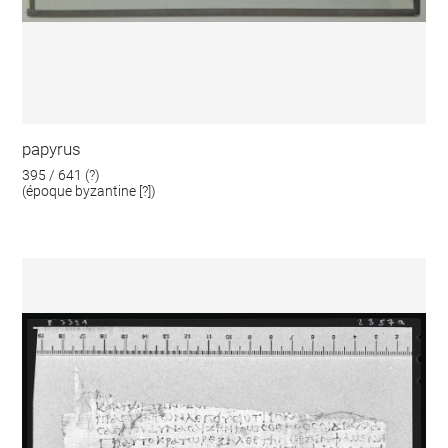
papyrus
395 / 641 (?)
(époque byzantine [?])