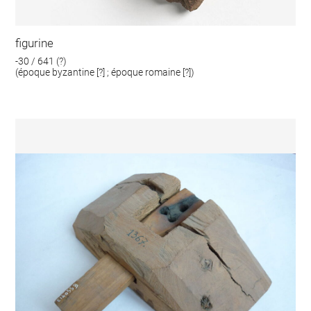
figurine
-30 / 641 (?)
(époque byzantine [?] ; époque romaine [?])