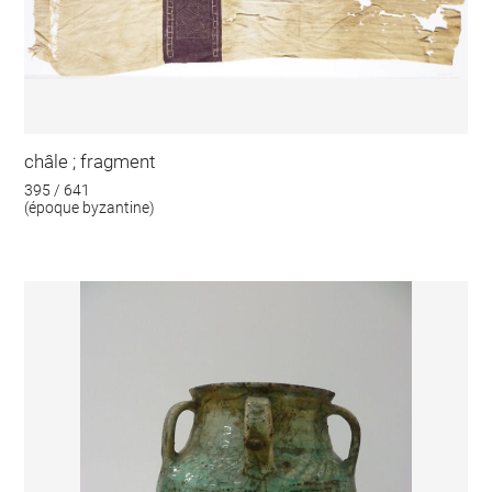
châle ; fragment
395 / 641
(époque byzantine)