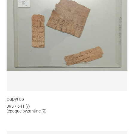
papyrus
395 / 641 (?)
(époque byzantine [?])