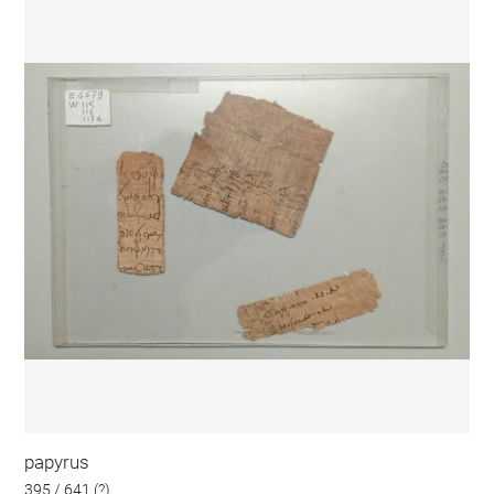
papyrus
395 / 641 (?)