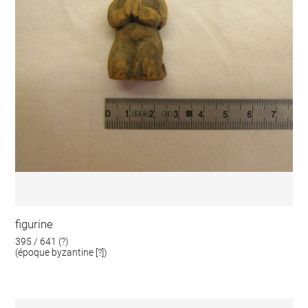
figurine
395 / 641 (?)
(époque byzantine [?])