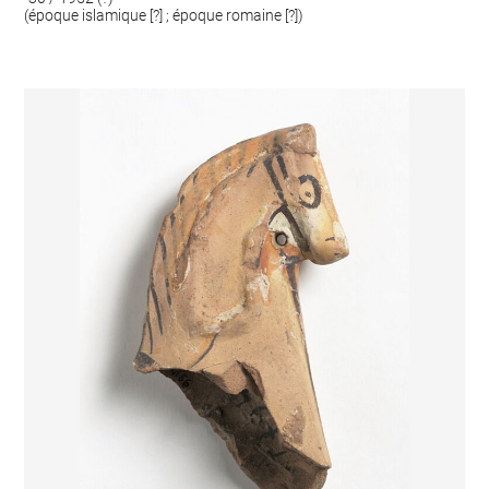
(époque islamique [?] ; époque romaine [?])