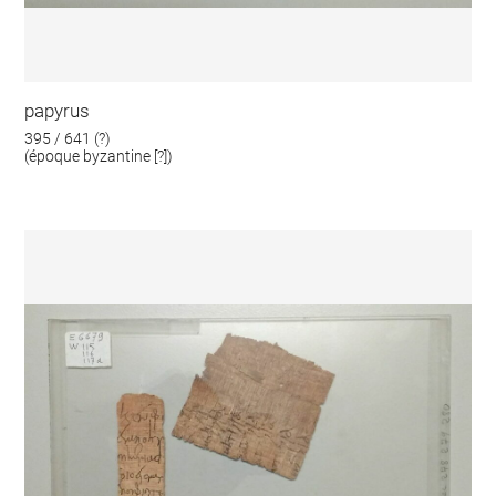
papyrus
395 / 641 (?)
(époque byzantine [?])