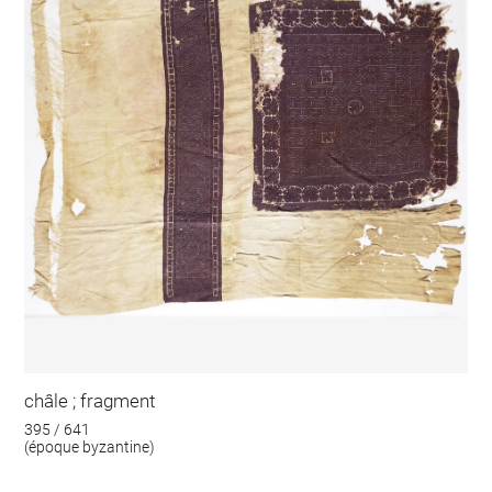
châle ; fragment
395 / 641
(époque byzantine)