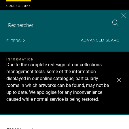
Cookies management panel
CL
Search
the
EN
S
collecti
Z
Se
ADVANCED SEARCH
FILTERS
INFORMATION
Due to the complete redesign of our collections
management tools, some of the information
displayed in our online catalogue, particularly
rooms in which artworks can be found, may not be
up to date. We apologise for any inconvenience
caused while normal service is being restored.
Recherche
dans
les