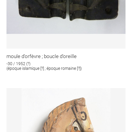
moule d'orfèvre ; boucle d'oreille
-30 / 1952 (?)
(époque islamique [?] ; époque romaine [?])