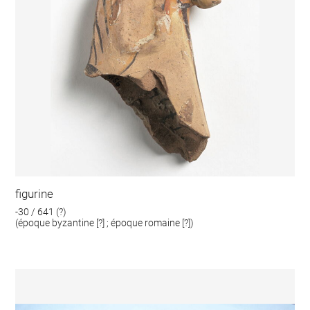
figurine
-30 / 641 (?)
(époque byzantine [?] ; époque romaine [?])