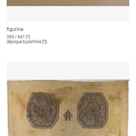
figurine
395 / 641 (?)
(époque byzantine [?])