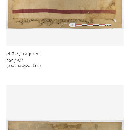
châle ; fragment
395 / 641
(époque byzantine)