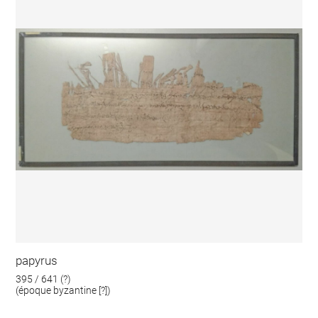
papyrus
395 / 641 (?)
(époque byzantine [?])