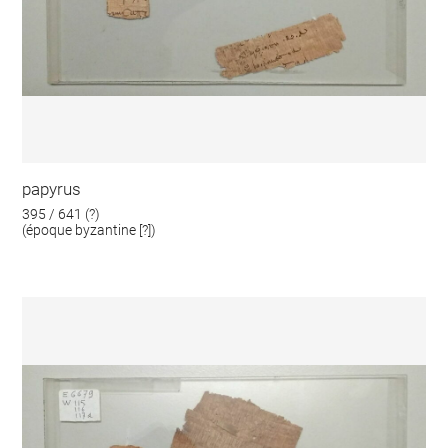
papyrus
395 / 641 (?)
(époque byzantine [?])