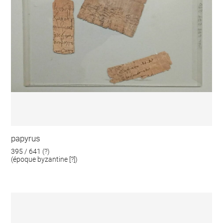
papyrus
395 / 641 (?)
(époque byzantine [?])