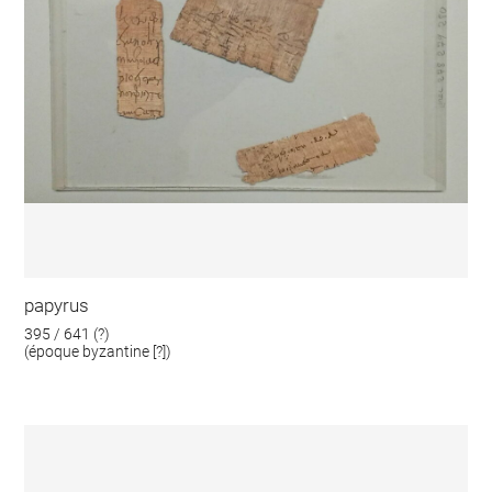
papyrus
395 / 641 (?)
(époque byzantine [?])