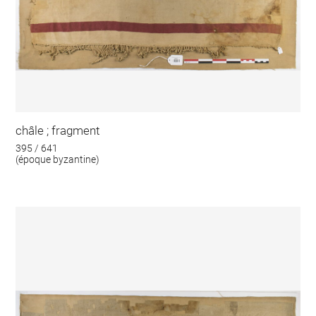
châle ; fragment
395 / 641
(époque byzantine)