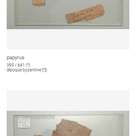
papyrus
395 / 641 (?)
(époque byzantine [?])