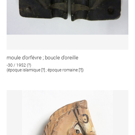
moule d'orfèvre ; boucle d'oreille
-30 / 1952 (?)
(époque islamique [?] ; époque romaine [?])