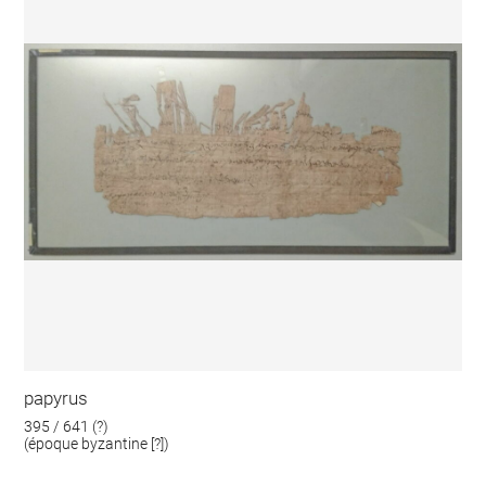
papyrus
395 / 641 (?)
(époque byzantine [?])