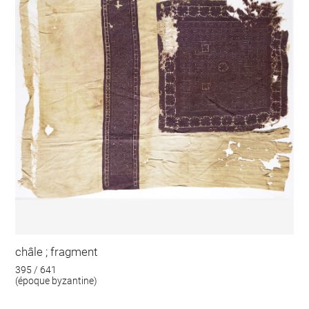
châle ; fragment
395 / 641
(époque byzantine)