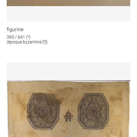
figurine
395 / 641 (?)
(époque byzantine [?])