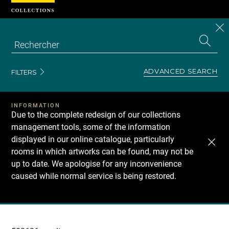
Cookies management panel
CL
Search
the
EN
S
collecti
Z
Se
ADVANCED SEARCH
FILTERS
INFORMATION
Due to the complete redesign of our collections
management tools, some of the information
displayed in our online catalogue, particularly
rooms in which artworks can be found, may not be
up to date. We apologise for any inconvenience
caused while normal service is being restored.
Recherche
dans
les