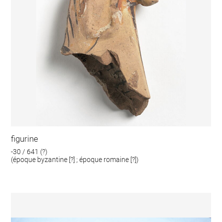
figurine
-30 / 641 (?)
(époque byzantine [?] ; époque romaine [?])