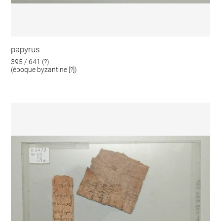
papyrus
395 / 641 (?)
(époque byzantine [?])