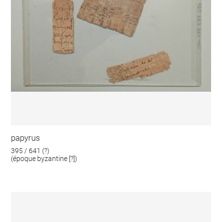
papyrus
395 / 641 (?)
(époque byzantine [?])