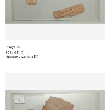
papyrus
395 / 641 (?)
(époque byzantine [?])