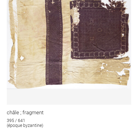
châle ; fragment
395 / 641
(époque byzantine)