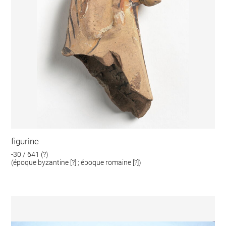
figurine
-30 / 641 (?)
(époque byzantine [?] ; époque romaine [?])