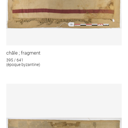
châle ; fragment
395 / 641
(époque byzantine)