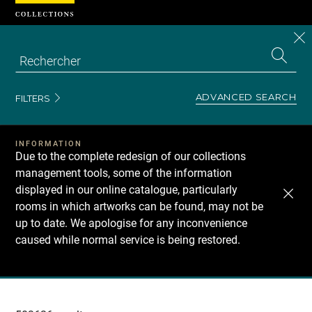
Cookies management panel
CL
Search
the
EN
S
collecti
Z
Se
ADVANCED SEARCH
FILTERS
INFORMATION
Due to the complete redesign of our collections
management tools, some of the information
displayed in our online catalogue, particularly
rooms in which artworks can be found, may not be
up to date. We apologise for any inconvenience
caused while normal service is being restored.
Recherche
dans
les