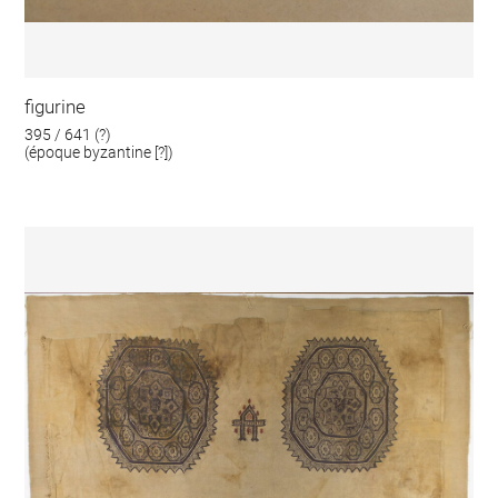
figurine
395 / 641 (?)
(époque byzantine [?])