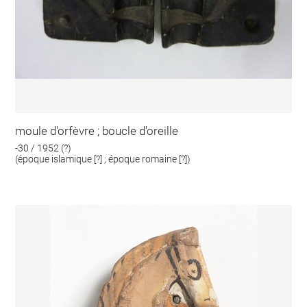
moule d'orfèvre ; boucle d'oreille
-30 / 1952 (?)
(époque islamique [?] ; époque romaine [?])