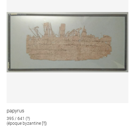
papyrus
395 / 641 (?)
(époque byzantine [?])