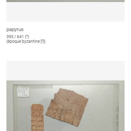
papyrus
395 / 641 (?)
(époque byzantine [?])