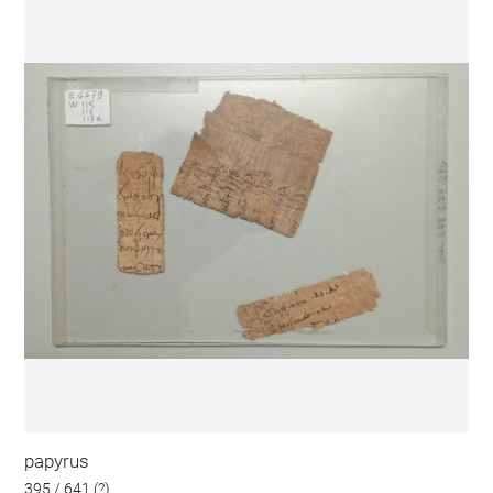
papyrus
395 / 641 (?)