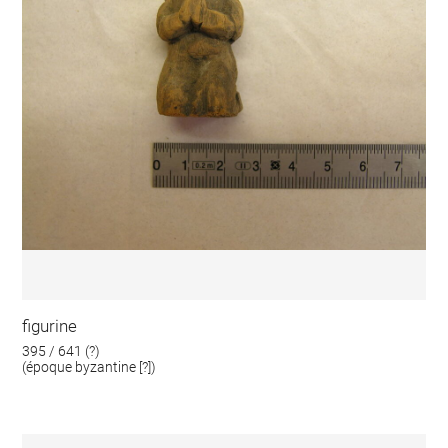
figurine
395 / 641 (?)
(époque byzantine [?])