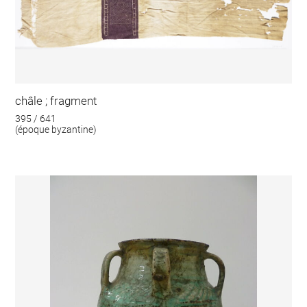
châle ; fragment
395 / 641
(époque byzantine)