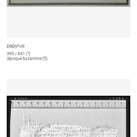
papyrus
395 / 641 (?)
(époque byzantine [?])