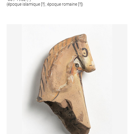
(époque islamique [?] ; époque romaine [?])