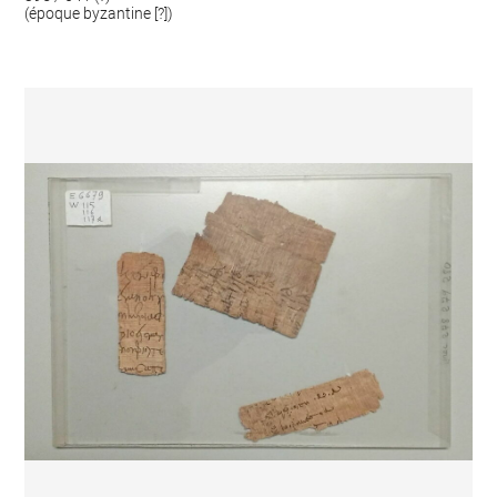
(époque byzantine [?])