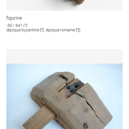
figurine
-30 / 641 (?)
(époque byzantine [?] ; époque romaine [?])