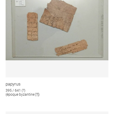
papyrus
395 / 641 (?)
(époque byzantine [?])