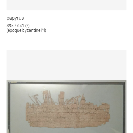
papyrus
395 / 641 (?)
(époque byzantine [?])