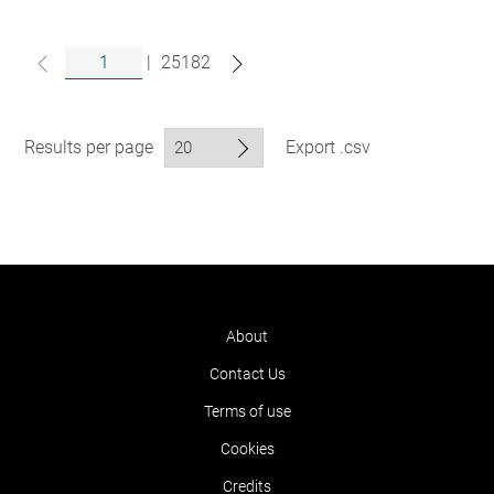
|
25182
Results per page
Export .csv
About
Contact Us
Terms of use
Cookies
Credits