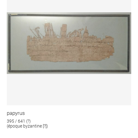
papyrus
395 / 641 (?)
(époque byzantine [?])