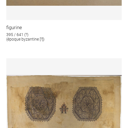
figurine
395 / 641 (?)
(époque byzantine [?])