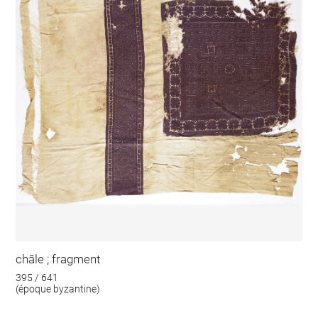
châle ; fragment
395 / 641
(époque byzantine)