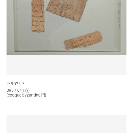
papyrus
395 / 641 (?)
(époque byzantine [?])