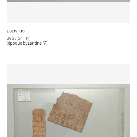
papyrus
395 / 641 (?)
(époque byzantine [?])