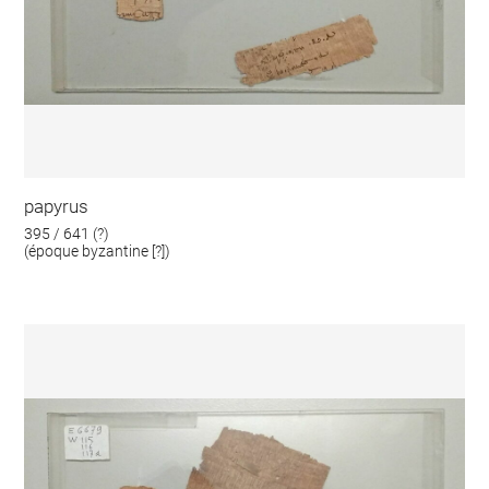
papyrus
395 / 641 (?)
(époque byzantine [?])