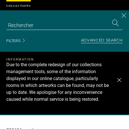
Cookies management panel
CL
Search
the
EN
S
collecti
Z
Se
ADVANCED SEARCH
FILTERS
INFORMATION
Due to the complete redesign of our collections
management tools, some of the information
displayed in our online catalogue, particularly
rooms in which artworks can be found, may not be
up to date. We apologise for any inconvenience
caused while normal service is being restored.
Recherche
dans
les