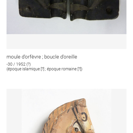
moule d'orfèvre ; boucle d'oreille
-30 / 1952 (?)
(époque islamique [?] ; époque romaine [?])