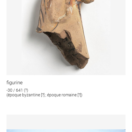
figurine
-30 / 641 (?)
(époque byzantine [?] ; époque romaine [?])