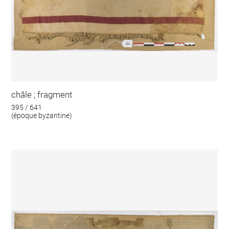
châle ; fragment
395 / 641
(époque byzantine)