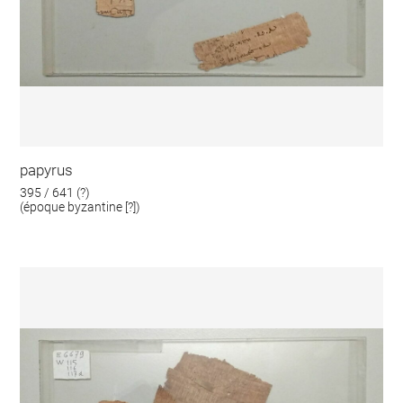
papyrus
395 / 641 (?)
(époque byzantine [?])