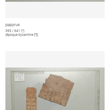
papyrus
395 / 641 (?)
(époque byzantine [?])