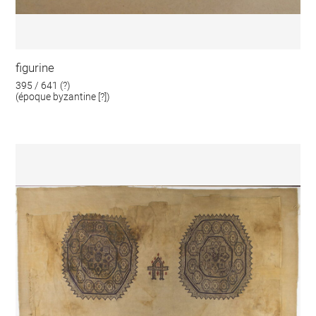
figurine
395 / 641 (?)
(époque byzantine [?])