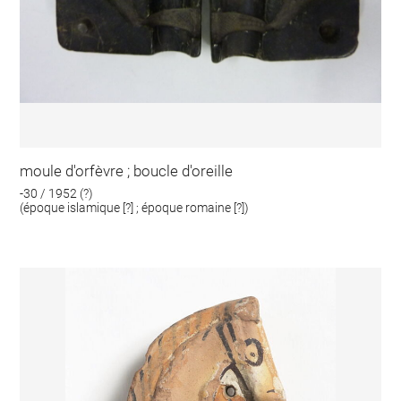
moule d'orfèvre ; boucle d'oreille
-30 / 1952 (?)
(époque islamique [?] ; époque romaine [?])