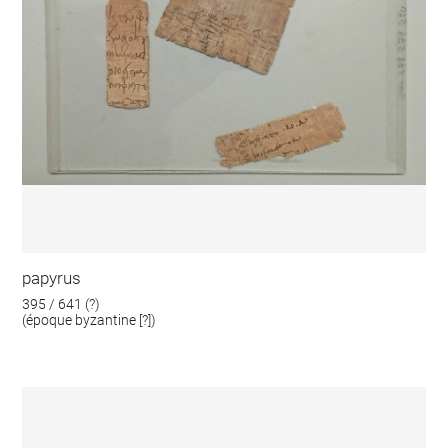
papyrus
395 / 641 (?)
(époque byzantine [?])