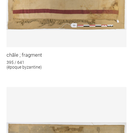
châle ; fragment
395 / 641
(époque byzantine)