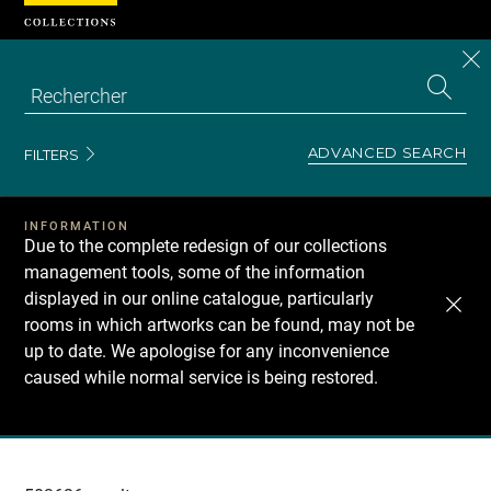
Cookies management panel
CL
Search
the
EN
S
collecti
Z
Se
ADVANCED SEARCH
FILTERS
INFORMATION
Due to the complete redesign of our collections
management tools, some of the information
displayed in our online catalogue, particularly
rooms in which artworks can be found, may not be
up to date. We apologise for any inconvenience
caused while normal service is being restored.
Recherche
dans
les