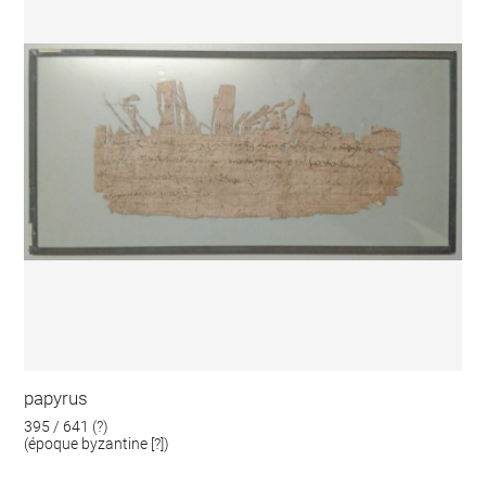
papyrus
395 / 641 (?)
(époque byzantine [?])