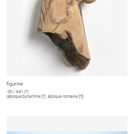
figurine
-30 / 641 (?)
(époque byzantine [?] ; époque romaine [?])