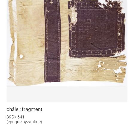
châle ; fragment
395 / 641
(époque byzantine)