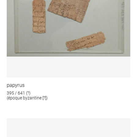
papyrus
395 / 641 (?)
(époque byzantine [?])