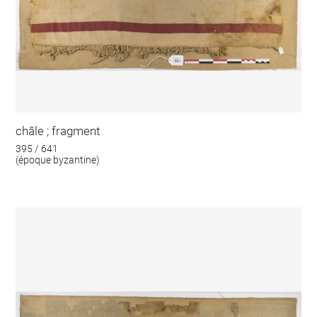
châle ; fragment
395 / 641
(époque byzantine)