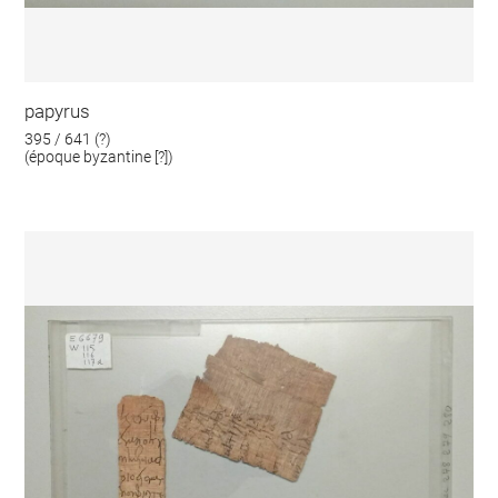
papyrus
395 / 641 (?)
(époque byzantine [?])