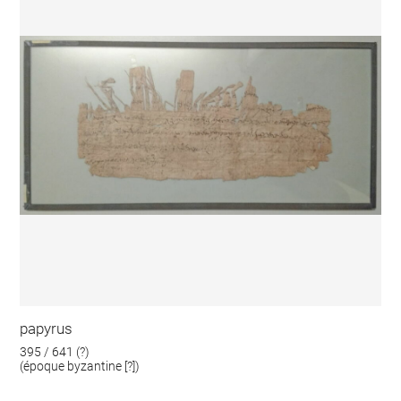
papyrus
395 / 641 (?)
(époque byzantine [?])