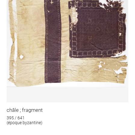
châle ; fragment
395 / 641
(époque byzantine)