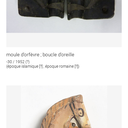
moule d'orfèvre ; boucle d'oreille
-30 / 1952 (?)
(époque islamique [?] ; époque romaine [?])