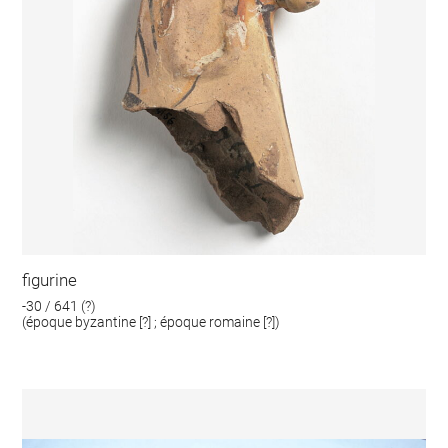
figurine
-30 / 641 (?)
(époque byzantine [?] ; époque romaine [?])