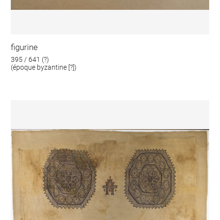
figurine
395 / 641 (?)
(époque byzantine [?])