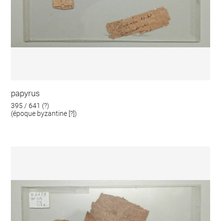
papyrus
395 / 641 (?)
(époque byzantine [?])