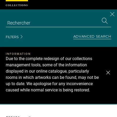
Cookies management panel
CL
Search
the
EN
S
collecti
Z
Se
ADVANCED SEARCH
FILTERS
INFORMATION
Due to the complete redesign of our collections
management tools, some of the information
displayed in our online catalogue, particularly
rooms in which artworks can be found, may not be
up to date. We apologise for any inconvenience
caused while normal service is being restored.
Recherche
dans
les