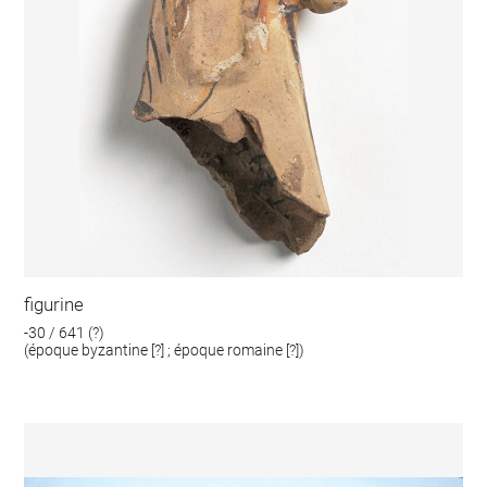
figurine
-30 / 641 (?)
(époque byzantine [?] ; époque romaine [?])