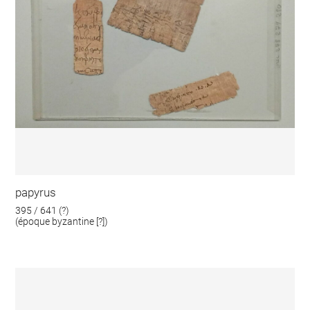
papyrus
395 / 641 (?)
(époque byzantine [?])