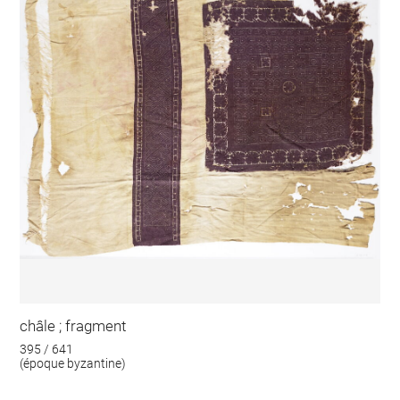
châle ; fragment
395 / 641
(époque byzantine)