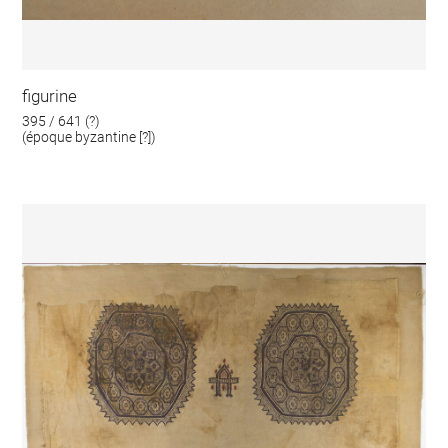
figurine
395 / 641 (?)
(époque byzantine [?])