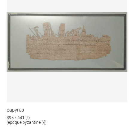
papyrus
395 / 641 (?)
(époque byzantine [?])