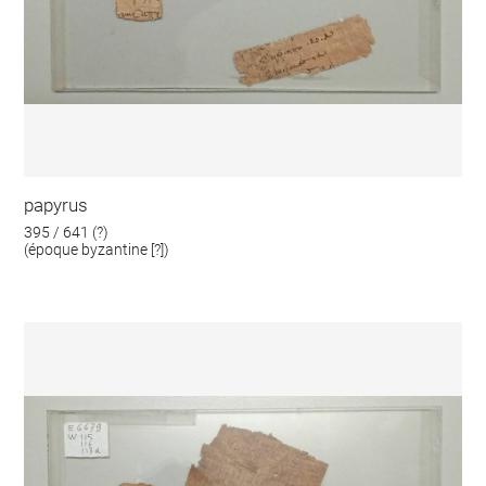
papyrus
395 / 641 (?)
(époque byzantine [?])