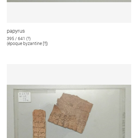
papyrus
395 / 641 (?)
(époque byzantine [?])