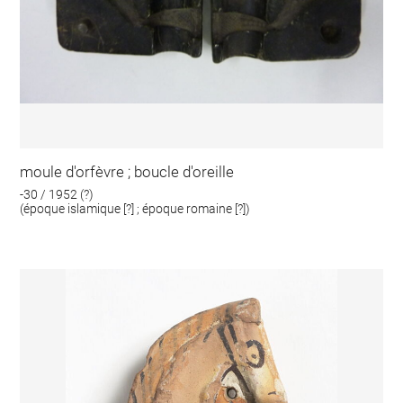
moule d'orfèvre ; boucle d'oreille
-30 / 1952 (?)
(époque islamique [?] ; époque romaine [?])