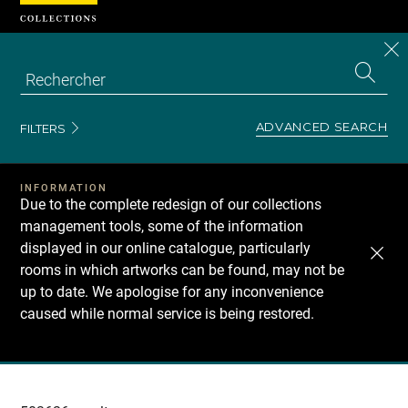
Cookies management panel
CL
Search
the
EN
S
collecti
Z
Se
ADVANCED SEARCH
FILTERS
INFORMATION
Due to the complete redesign of our collections
management tools, some of the information
displayed in our online catalogue, particularly
rooms in which artworks can be found, may not be
up to date. We apologise for any inconvenience
caused while normal service is being restored.
Recherche
dans
les