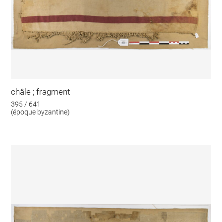
châle ; fragment
395 / 641
(époque byzantine)