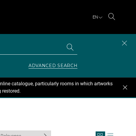
EN
Search
Search
CLOS
the
collections
SEAR
ZONE
ADVANCED SEARCH
nline catalogue, particularly rooms in which artworks
 restored.
View
View