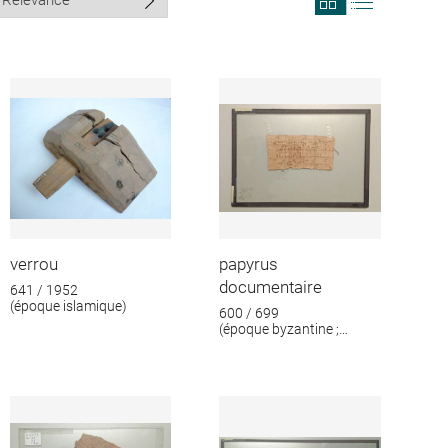
search
search
results
results
in
as
grid
list
format
verrou
papyrus
documentaire
641 / 1952
(époque islamique)
600 / 699
(époque byzantine ;
époque islamique)