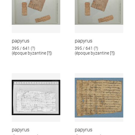
papyrus
papyrus
395 / 641 (?)
395 / 641 (?)
(époque byzantine [?])
(époque byzantine [?])
papyrus
papyrus