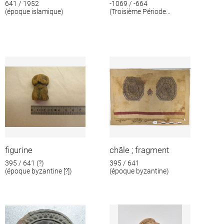
641 / 1952
-1069 / -664
(époque islamique)
(Troisième Période
intermédiaire)
figurine
châle ; fragment
395 / 641 (?)
395 / 641
(époque byzantine [?])
(époque byzantine)