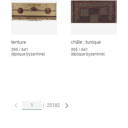
tenture
châle ; tunique
395 / 641
395 / 641
(époque byzantine)
(époque byzantine)
|
25182