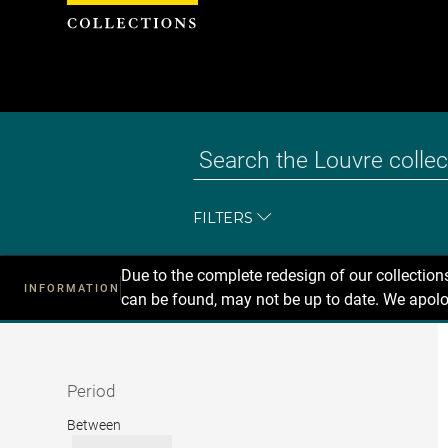
Cookies management panel
FILTERS
Due to the complete redesign of our collectio
INFORMATION
can be found, may not be up to date. We apolo
Recherche
dans
les
collections
Period
Period
Between