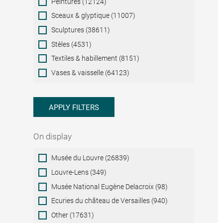
Peintures (12124)
Sceaux & glyptique (11007)
Sculptures (38611)
Stèles (4531)
Textiles & habillement (8151)
Vases & vaisselle (64123)
APPLY FILTERS
On display
On
Musée du Louvre (26839)
display
Louvre-Lens (349)
Musée National Eugène Delacroix (98)
Ecuries du château de Versailles (940)
Other (17631)