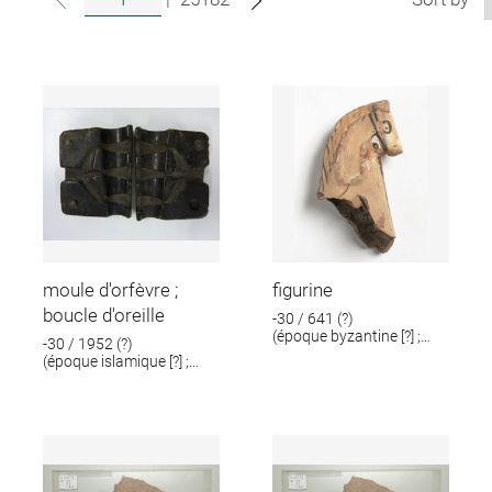
moule d'orfèvre ;
figurine
boucle d'oreille
-30 / 641 (?)
(époque byzantine [?] ;
-30 / 1952 (?)
époque romaine [?])
(époque islamique [?] ;
époque romaine [?])