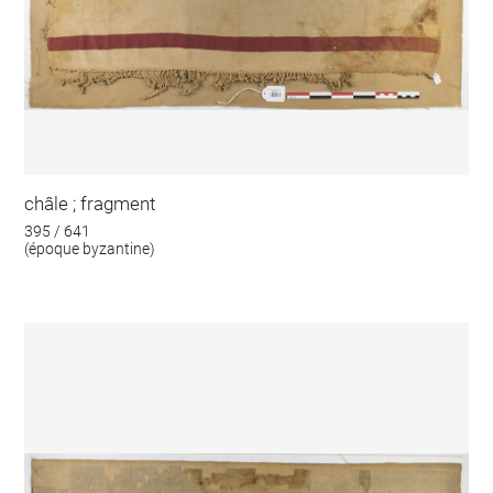
châle ; fragment
395 / 641
(époque byzantine)