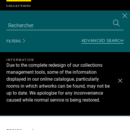
Cookies management panel
CL
Search
the
EN
S
collecti
Z
Se
ADVANCED SEARCH
FILTERS
INFORMATION
Due to the complete redesign of our collections
management tools, some of the information
displayed in our online catalogue, particularly
rooms in which artworks can be found, may not be
up to date. We apologise for any inconvenience
caused while normal service is being restored.
Recherche
dans
les