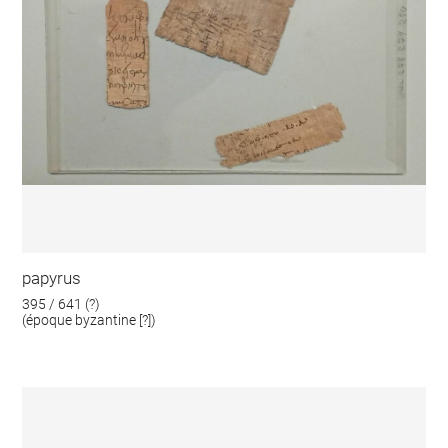
papyrus
395 / 641 (?)
(époque byzantine [?])