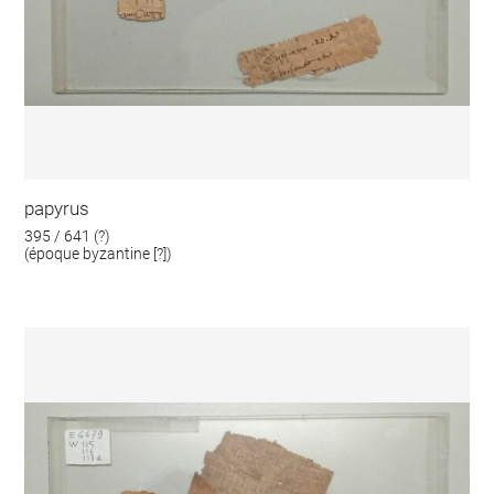
papyrus
395 / 641 (?)
(époque byzantine [?])