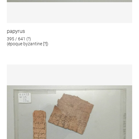
papyrus
395 / 641 (?)
(époque byzantine [?])