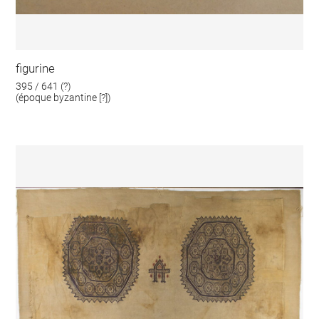
figurine
395 / 641 (?)
(époque byzantine [?])