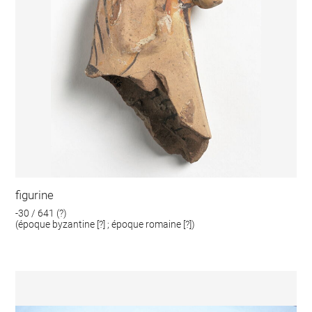
figurine
-30 / 641 (?)
(époque byzantine [?] ; époque romaine [?])