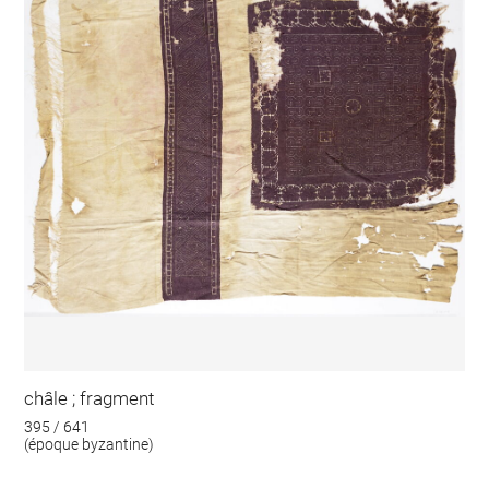
châle ; fragment
395 / 641
(époque byzantine)