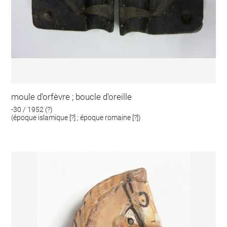
moule d'orfèvre ; boucle d'oreille
-30 / 1952 (?)
(époque islamique [?] ; époque romaine [?])