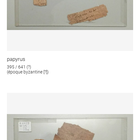
papyrus
395 / 641 (?)
(époque byzantine [?])