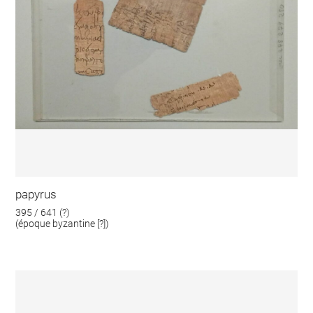
papyrus
395 / 641 (?)
(époque byzantine [?])