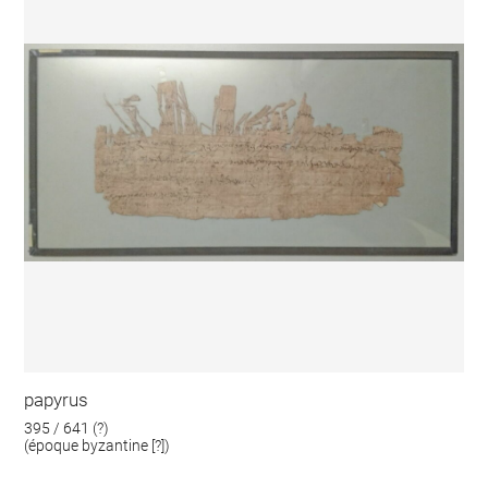
papyrus
395 / 641 (?)
(époque byzantine [?])