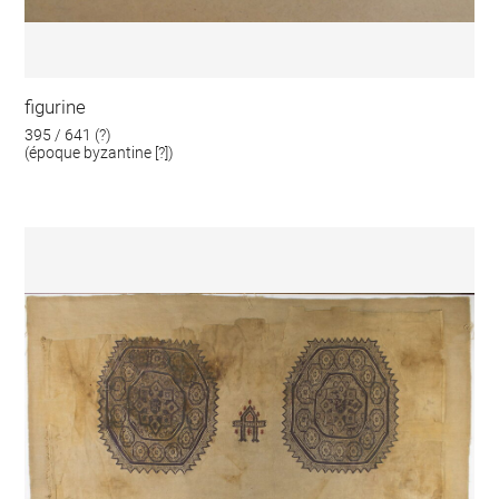
figurine
395 / 641 (?)
(époque byzantine [?])