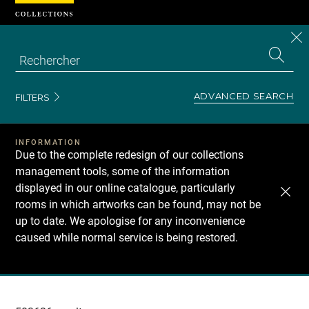
Cookies management panel
CL
Search
the
EN
S
collecti
Z
Se
ADVANCED SEARCH
FILTERS
INFORMATION
Due to the complete redesign of our collections
management tools, some of the information
displayed in our online catalogue, particularly
rooms in which artworks can be found, may not be
up to date. We apologise for any inconvenience
caused while normal service is being restored.
Recherche
dans
les