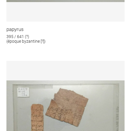
papyrus
395 / 641 (?)
(époque byzantine [?])