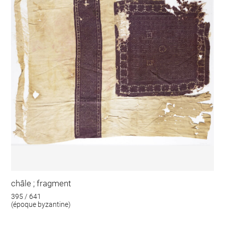
châle ; fragment
395 / 641
(époque byzantine)