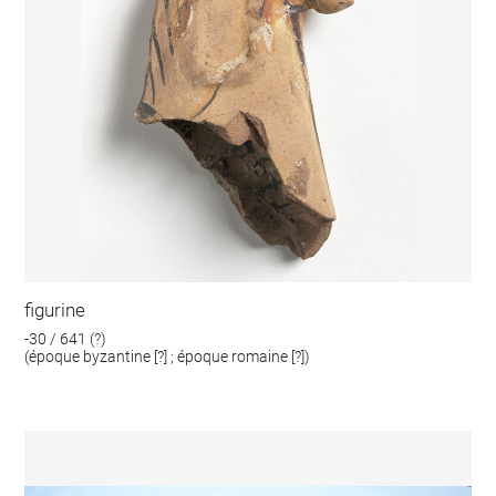
figurine
-30 / 641 (?)
(époque byzantine [?] ; époque romaine [?])