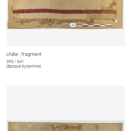
châle ; fragment
395 / 641
(époque byzantine)