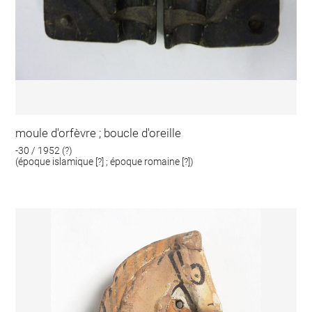
moule d'orfèvre ; boucle d'oreille
-30 / 1952 (?)
(époque islamique [?] ; époque romaine [?])