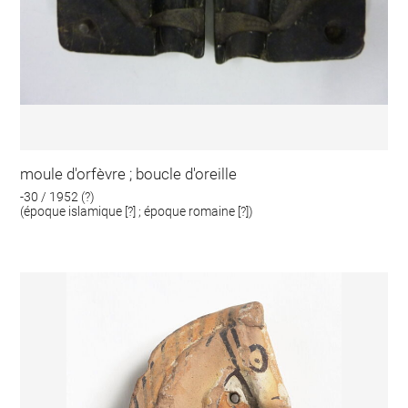
moule d'orfèvre ; boucle d'oreille
-30 / 1952 (?)
(époque islamique [?] ; époque romaine [?])