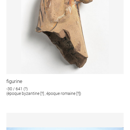
figurine
-30 / 641 (?)
(époque byzantine [?] ; époque romaine [?])