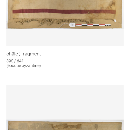
châle ; fragment
395 / 641
(époque byzantine)