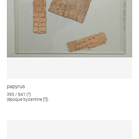
papyrus
395 / 641 (?)
(époque byzantine [?])