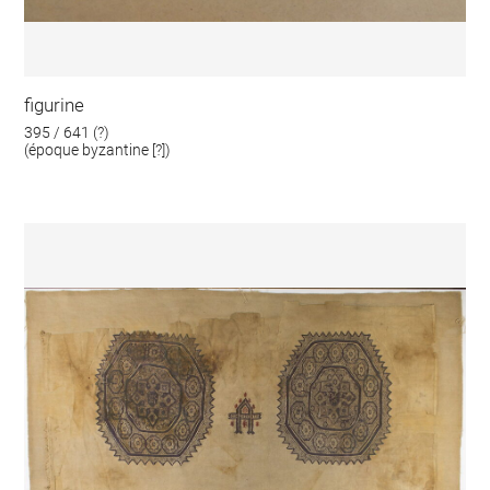
figurine
395 / 641 (?)
(époque byzantine [?])