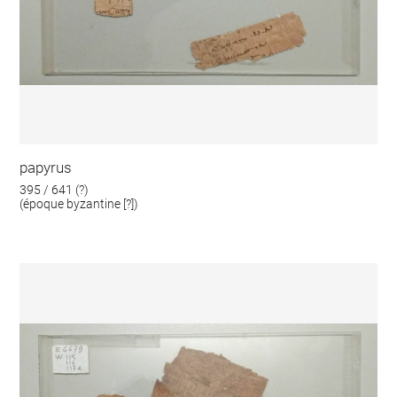
papyrus
395 / 641 (?)
(époque byzantine [?])