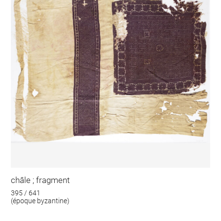
châle ; fragment
395 / 641
(époque byzantine)