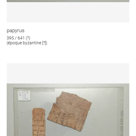
papyrus
395 / 641 (?)
(époque byzantine [?])