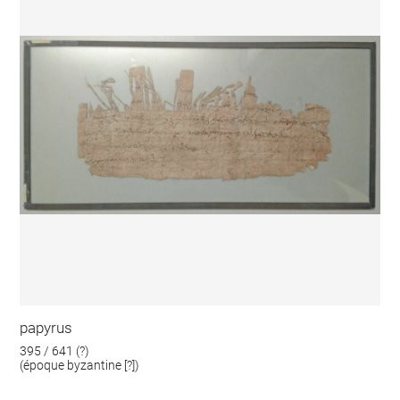
papyrus
395 / 641 (?)
(époque byzantine [?])