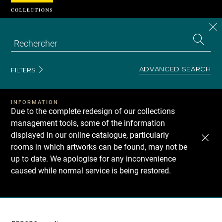
Cookies management panel
CL
Search
the
EN
S
collecti
Z
Se
ADVANCED SEARCH
FILTERS
INFORMATION
Due to the complete redesign of our collections
management tools, some of the information
displayed in our online catalogue, particularly
rooms in which artworks can be found, may not be
up to date. We apologise for any inconvenience
caused while normal service is being restored.
Recherche
dans
les