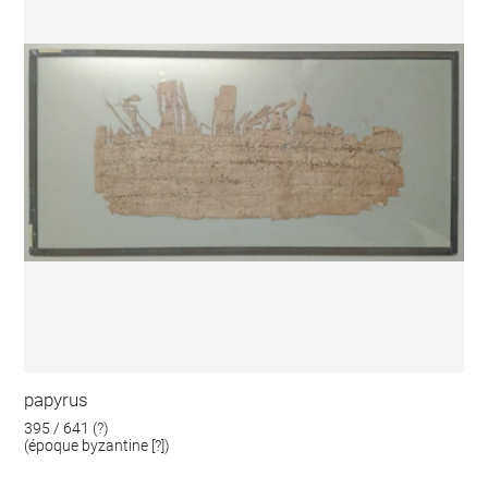
papyrus
395 / 641 (?)
(époque byzantine [?])