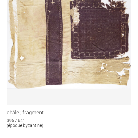
châle ; fragment
395 / 641
(époque byzantine)