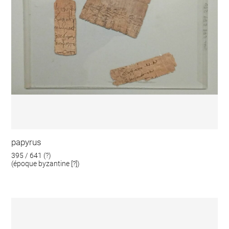
papyrus
395 / 641 (?)
(époque byzantine [?])