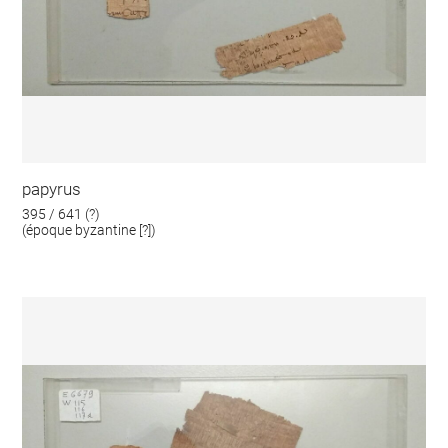
papyrus
395 / 641 (?)
(époque byzantine [?])