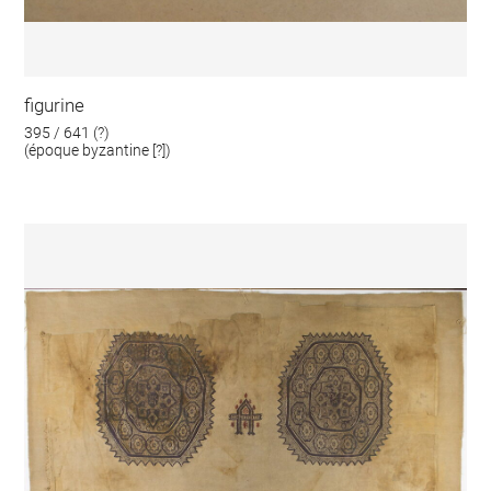
figurine
395 / 641 (?)
(époque byzantine [?])