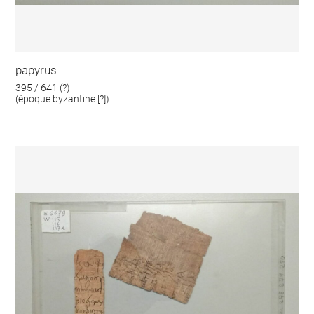
papyrus
395 / 641 (?)
(époque byzantine [?])