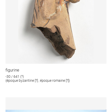
figurine
-30 / 641 (?)
(époque byzantine [?] ; époque romaine [?])