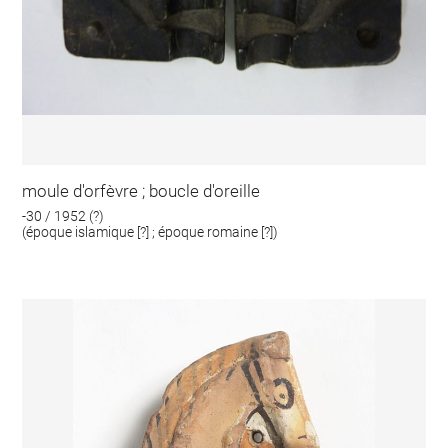
moule d'orfèvre ; boucle d'oreille
-30 / 1952 (?)
(époque islamique [?] ; époque romaine [?])