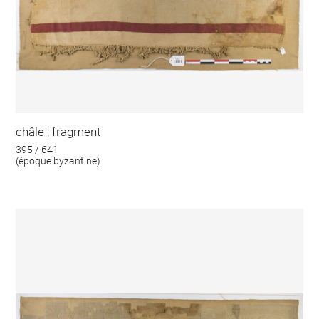
châle ; fragment
395 / 641
(époque byzantine)