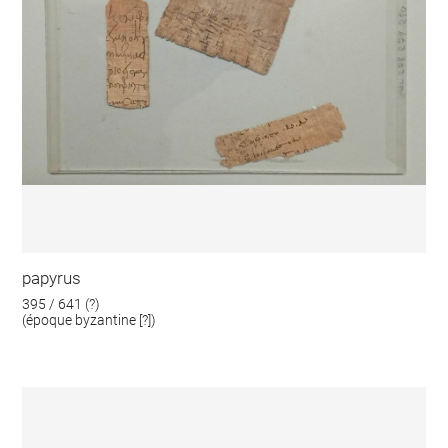
papyrus
395 / 641 (?)
(époque byzantine [?])