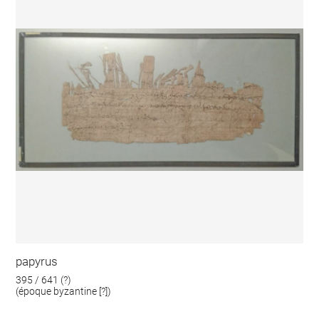
papyrus
395 / 641 (?)
(époque byzantine [?])