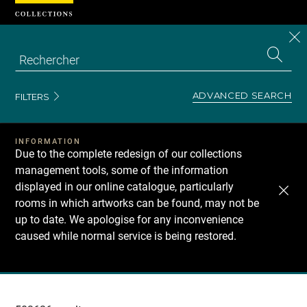
Cookies management panel
CL
Search
the
EN
S
collecti
Z
Se
ADVANCED SEARCH
FILTERS
INFORMATION
Due to the complete redesign of our collections
management tools, some of the information
displayed in our online catalogue, particularly
rooms in which artworks can be found, may not be
up to date. We apologise for any inconvenience
caused while normal service is being restored.
Recherche
dans
les