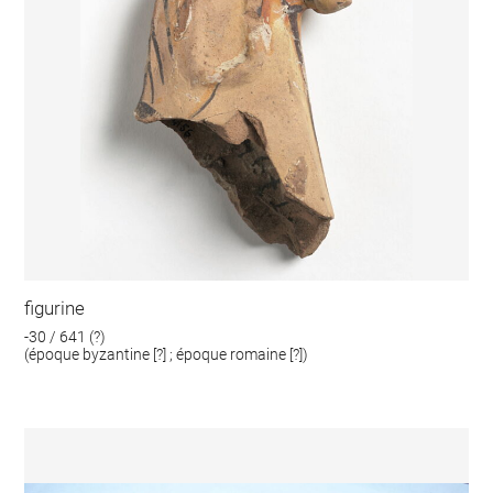
figurine
-30 / 641 (?)
(époque byzantine [?] ; époque romaine [?])