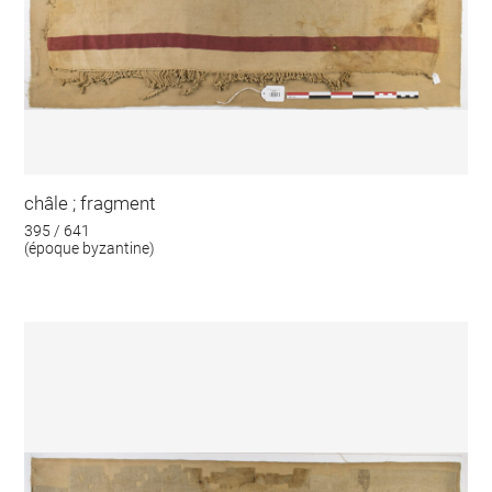
châle ; fragment
395 / 641
(époque byzantine)