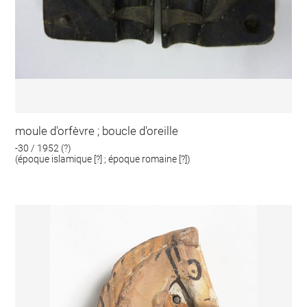
moule d'orfèvre ; boucle d'oreille
-30 / 1952 (?)
(époque islamique [?] ; époque romaine [?])