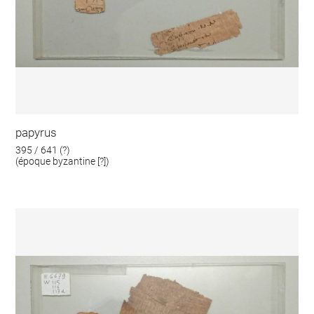
papyrus
395 / 641 (?)
(époque byzantine [?])