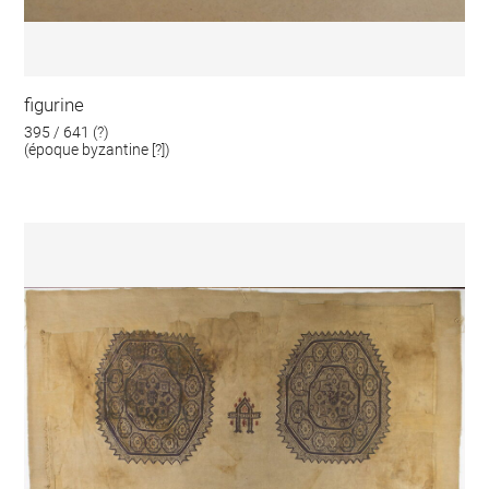
figurine
395 / 641 (?)
(époque byzantine [?])