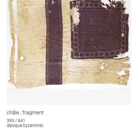
châle ; fragment
395 / 641
(époque byzantine)