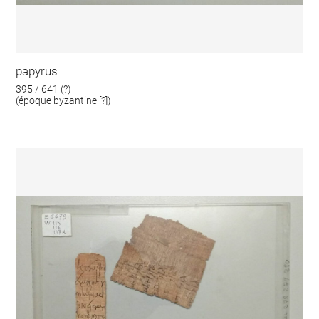
papyrus
395 / 641 (?)
(époque byzantine [?])