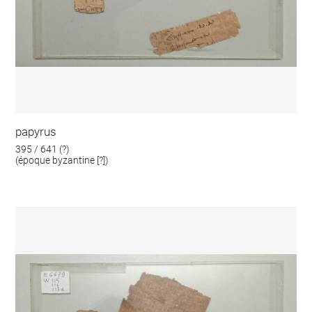
papyrus
395 / 641 (?)
(époque byzantine [?])