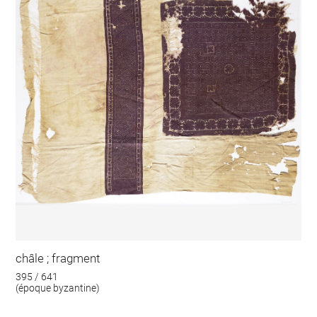
châle ; fragment
395 / 641
(époque byzantine)