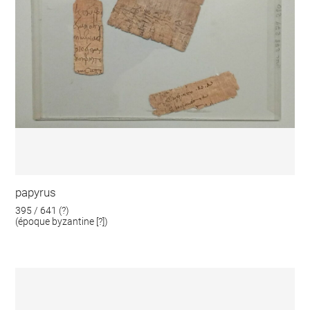
papyrus
395 / 641 (?)
(époque byzantine [?])