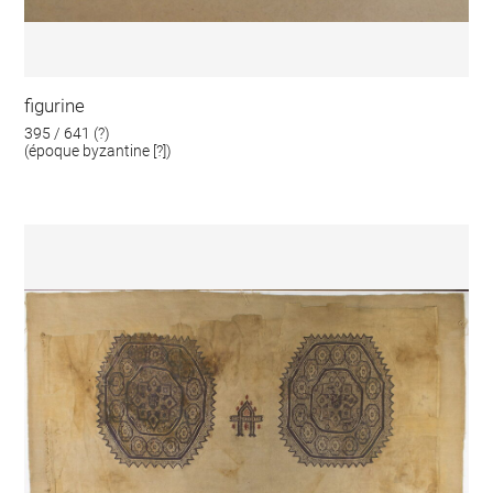
figurine
395 / 641 (?)
(époque byzantine [?])