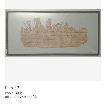
papyrus
395 / 641 (?)
(époque byzantine [?])