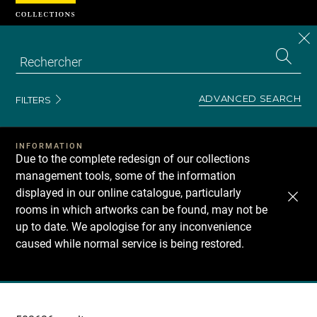
Cookies management panel
CL
Search
the
EN
S
collecti
Z
Se
ADVANCED SEARCH
FILTERS
INFORMATION
Due to the complete redesign of our collections
management tools, some of the information
displayed in our online catalogue, particularly
rooms in which artworks can be found, may not be
up to date. We apologise for any inconvenience
caused while normal service is being restored.
Recherche
dans
les