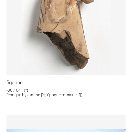
figurine
-30 / 641 (?)
(époque byzantine [?] ; époque romaine [?])