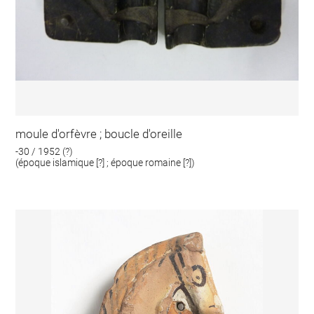
moule d'orfèvre ; boucle d'oreille
-30 / 1952 (?)
(époque islamique [?] ; époque romaine [?])