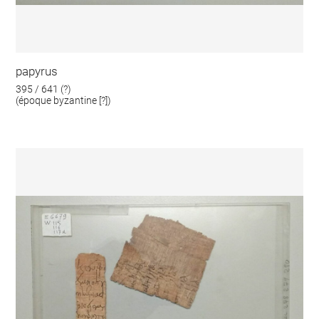
papyrus
395 / 641 (?)
(époque byzantine [?])