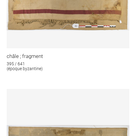
châle ; fragment
395 / 641
(époque byzantine)