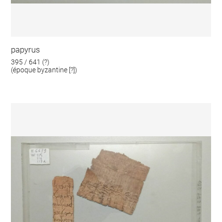
papyrus
395 / 641 (?)
(époque byzantine [?])