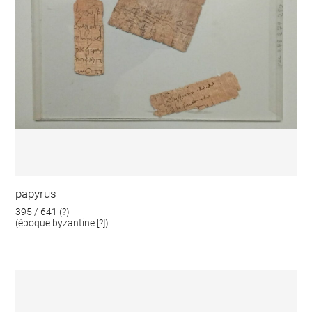
papyrus
395 / 641 (?)
(époque byzantine [?])