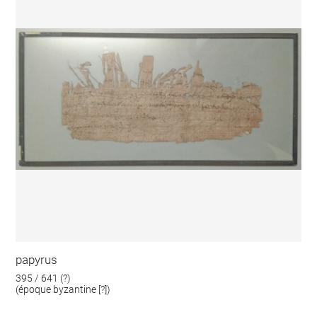
papyrus
395 / 641 (?)
(époque byzantine [?])