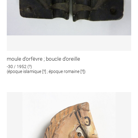
moule d'orfèvre ; boucle d'oreille
-30 / 1952 (?)
(époque islamique [?] ; époque romaine [?])