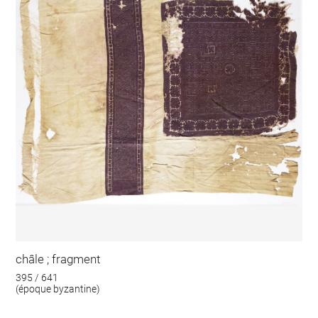
châle ; fragment
395 / 641
(époque byzantine)