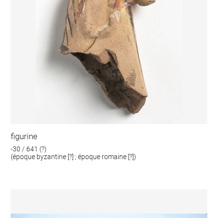
figurine
-30 / 641 (?)
(époque byzantine [?] ; époque romaine [?])