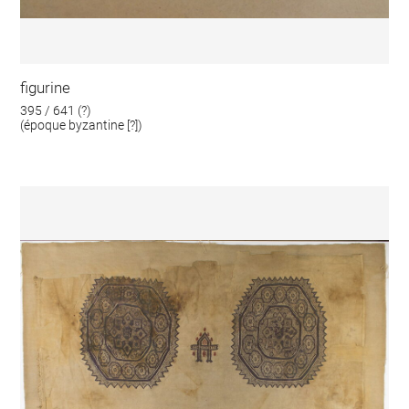
figurine
395 / 641 (?)
(époque byzantine [?])