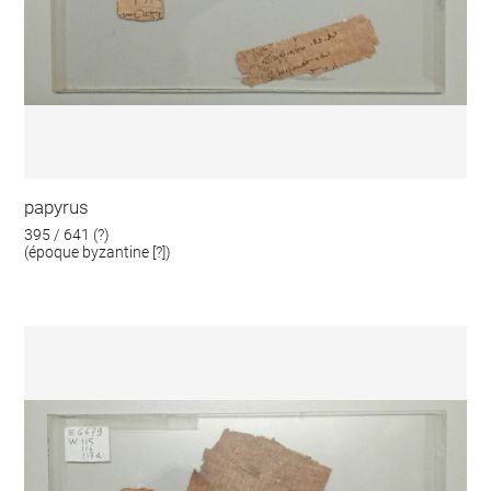
papyrus
395 / 641 (?)
(époque byzantine [?])