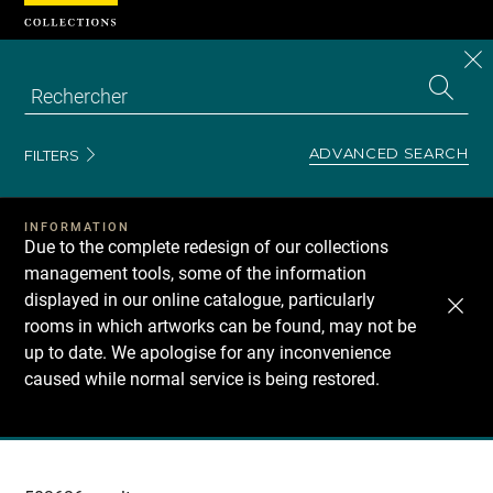
Cookies management panel
CL
Search
the
EN
S
collecti
Z
Se
ADVANCED SEARCH
FILTERS
INFORMATION
Due to the complete redesign of our collections
management tools, some of the information
displayed in our online catalogue, particularly
rooms in which artworks can be found, may not be
up to date. We apologise for any inconvenience
caused while normal service is being restored.
Recherche
dans
les