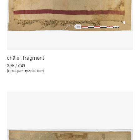
châle ; fragment
395 / 641
(époque byzantine)