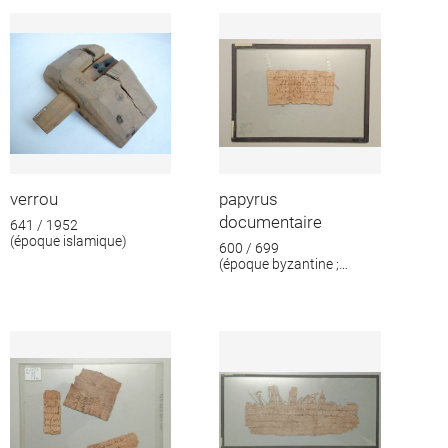
format
verrou
papyrus
documentaire
641 / 1952
(époque islamique)
600 / 699
(époque byzantine ;
époque islamique)