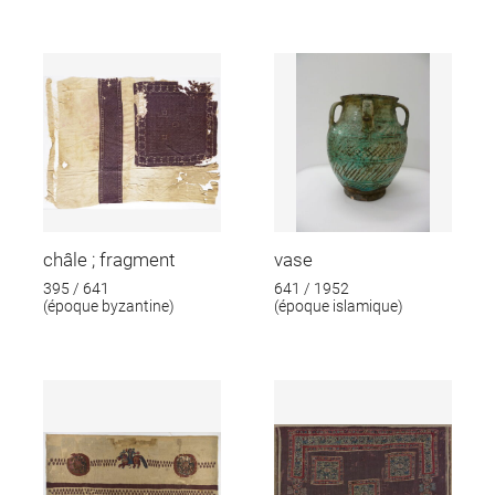
châle ; fragment
vase
395 / 641
641 / 1952
(époque byzantine)
(époque islamique)