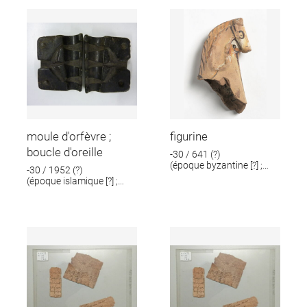
moule d'orfèvre ;
figurine
boucle d'oreille
-30 / 641 (?)
(époque byzantine [?] ;
-30 / 1952 (?)
époque romaine [?])
(époque islamique [?] ;
époque romaine [?])