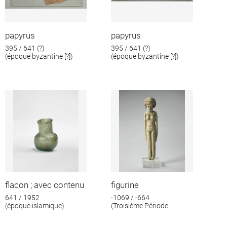
papyrus
papyrus
395 / 641 (?)
395 / 641 (?)
(époque byzantine [?])
(époque byzantine [?])
flacon ; avec contenu
figurine
641 / 1952
-1069 / -664
(époque islamique)
(Troisième Période
intermédiaire)