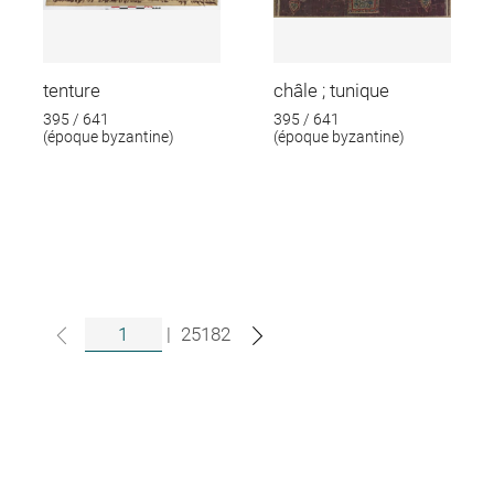
tenture
châle ; tunique
395 / 641
395 / 641
(époque byzantine)
(époque byzantine)
|
25182