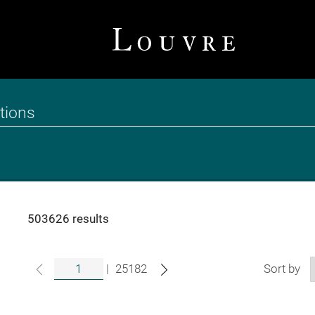
503626 results
|
25182
Sort by