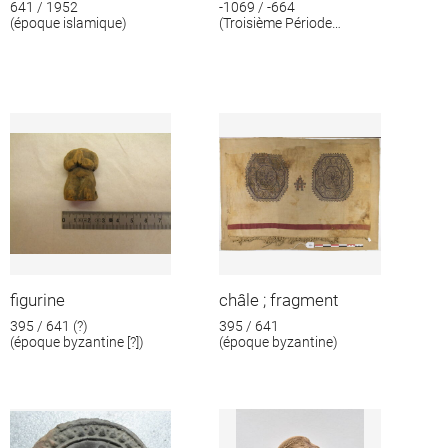
641 / 1952
-1069 / -664
(époque islamique)
(Troisième Période
intermédiaire)
figurine
châle ; fragment
395 / 641 (?)
395 / 641
(époque byzantine [?])
(époque byzantine)