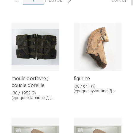
moule d'orfèvre ;
figurine
boucle d'oreille
-30 / 641 (?)
(époque byzantine [?] ;
-30 / 1952 (?)
époque romaine [?])
(époque islamique [?] ;
époque romaine [?])