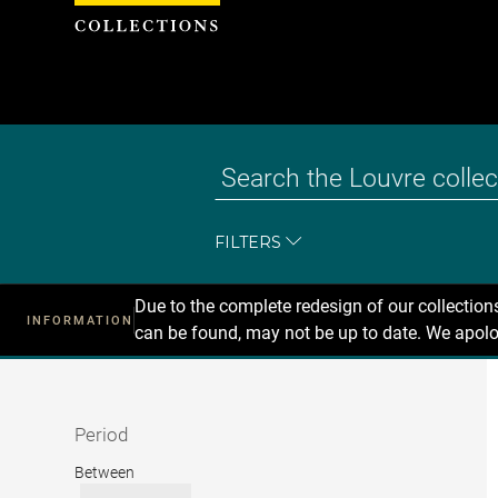
Cookies management panel
FILTERS
Due to the complete redesign of our collectio
INFORMATION
can be found, may not be up to date. We apolo
Recherche
dans
les
collections
Period
Period
Between