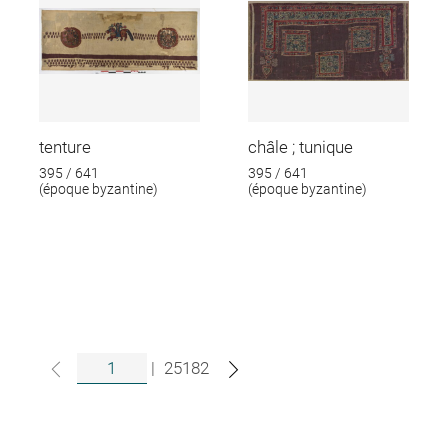
tenture
châle ; tunique
395 / 641
395 / 641
(époque byzantine)
(époque byzantine)
|
25182