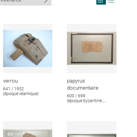
search
search
results
results
in
as
grid
list
format
verrou
papyrus
documentaire
641 / 1952
(époque islamique)
600 / 699
(époque byzantine ;
époque islamique)