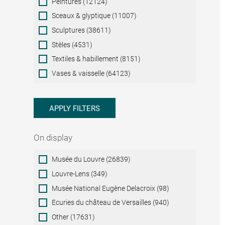
Peintures (12124)
Sceaux & glyptique (11007)
Sculptures (38611)
Stèles (4531)
Textiles & habillement (8151)
Vases & vaisselle (64123)
APPLY FILTERS
On display
On
Musée du Louvre (26839)
display
Louvre-Lens (349)
Musée National Eugène Delacroix (98)
Ecuries du château de Versailles (940)
Other (17631)