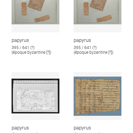
papyrus
papyrus
395 / 641 (?)
395 / 641 (?)
(époque byzantine [?])
(époque byzantine [?])
papyrus
papyrus