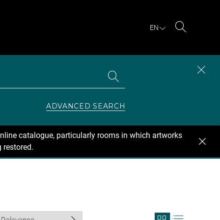
EN
Search
Search
CLOS
the
collections
SEAR
ZONE
ADVANCED SEARCH
nline catalogue, particularly rooms in which artworks
 restored.
View
View