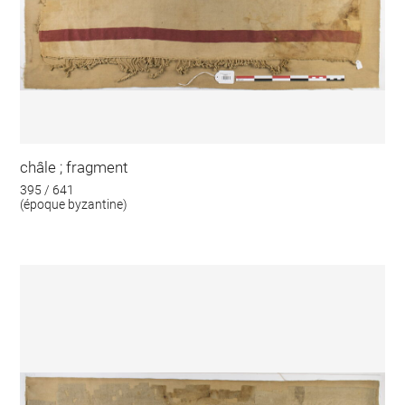
châle ; fragment
395 / 641
(époque byzantine)