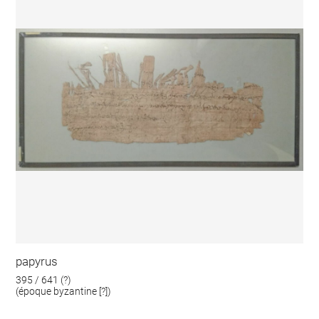
papyrus
395 / 641 (?)
(époque byzantine [?])