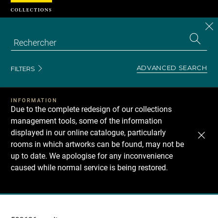
Cookies management panel
CL
Search
the
EN
S
collecti
Z
Se
ADVANCED SEARCH
FILTERS
INFORMATION
Due to the complete redesign of our collections
management tools, some of the information
displayed in our online catalogue, particularly
rooms in which artworks can be found, may not be
up to date. We apologise for any inconvenience
caused while normal service is being restored.
Recherche
dans
les