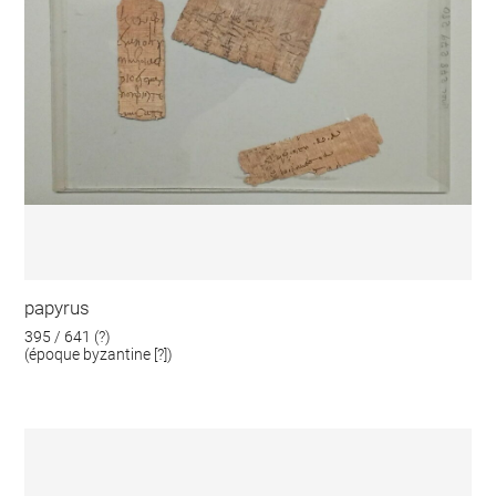
papyrus
395 / 641 (?)
(époque byzantine [?])