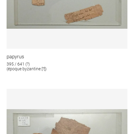
papyrus
395 / 641 (?)
(époque byzantine [?])