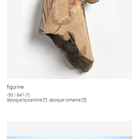
figurine
-30 / 641 (?)
(époque byzantine [?] ; époque romaine [?])