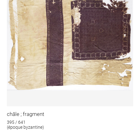
châle ; fragment
395 / 641
(époque byzantine)