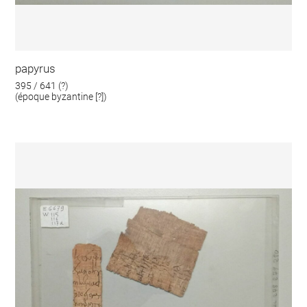
papyrus
395 / 641 (?)
(époque byzantine [?])