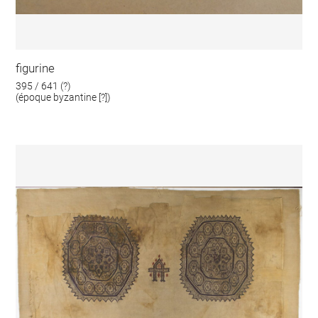
figurine
395 / 641 (?)
(époque byzantine [?])