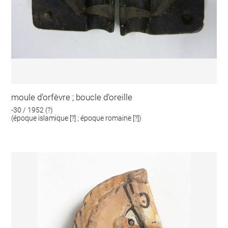
moule d'orfèvre ; boucle d'oreille
-30 / 1952 (?)
(époque islamique [?] ; époque romaine [?])