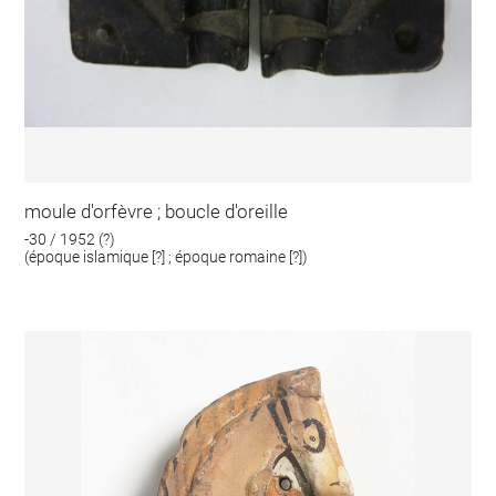
moule d'orfèvre ; boucle d'oreille
-30 / 1952 (?)
(époque islamique [?] ; époque romaine [?])