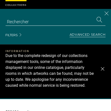
Cookies management panel
CL
Search
the
EN
S
collecti
Z
Se
ADVANCED SEARCH
FILTERS
INFORMATION
Due to the complete redesign of our collections
management tools, some of the information
displayed in our online catalogue, particularly
rooms in which artworks can be found, may not be
up to date. We apologise for any inconvenience
caused while normal service is being restored.
Recherche
dans
les