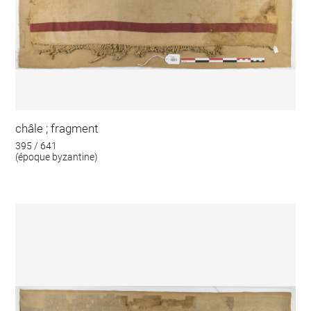
châle ; fragment
395 / 641
(époque byzantine)