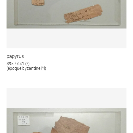
papyrus
395 / 641 (?)
(époque byzantine [?])