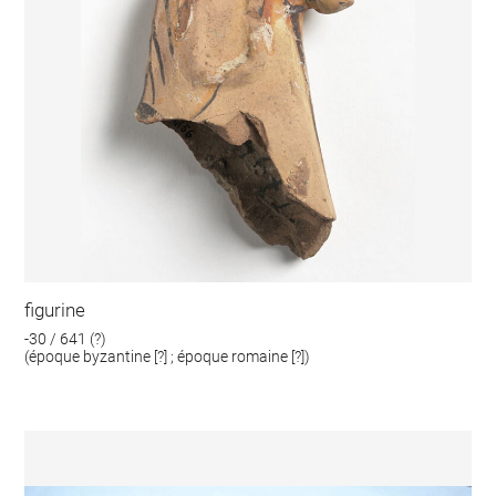
figurine
-30 / 641 (?)
(époque byzantine [?] ; époque romaine [?])