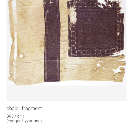
châle ; fragment
395 / 641
(époque byzantine)