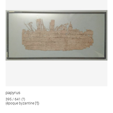
papyrus
395 / 641 (?)
(époque byzantine [?])