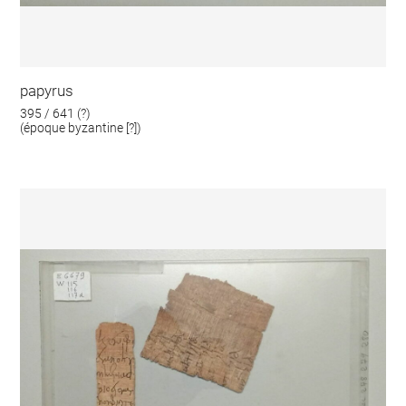
papyrus
395 / 641 (?)
(époque byzantine [?])