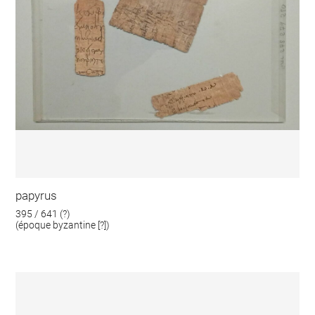
papyrus
395 / 641 (?)
(époque byzantine [?])