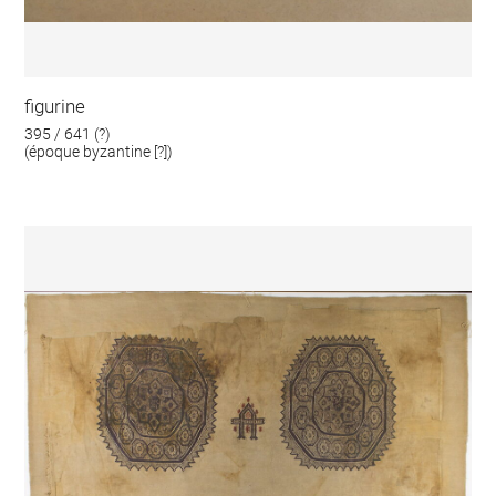
figurine
395 / 641 (?)
(époque byzantine [?])