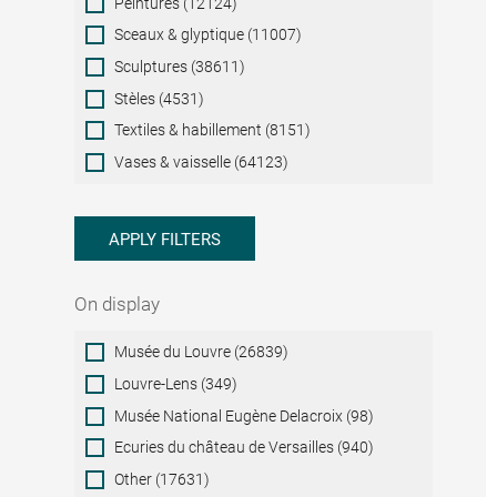
Peintures (12124)
Sceaux & glyptique (11007)
Sculptures (38611)
Stèles (4531)
Textiles & habillement (8151)
Vases & vaisselle (64123)
APPLY FILTERS
On display
On
Musée du Louvre (26839)
display
Louvre-Lens (349)
Musée National Eugène Delacroix (98)
Ecuries du château de Versailles (940)
Other (17631)