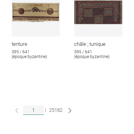
tenture
châle ; tunique
395 / 641
395 / 641
(époque byzantine)
(époque byzantine)
|
25182