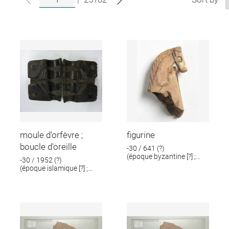
moule d'orfèvre ;
figurine
boucle d'oreille
-30 / 641 (?)
(époque byzantine [?] ;
-30 / 1952 (?)
époque romaine [?])
(époque islamique [?] ;
époque romaine [?])