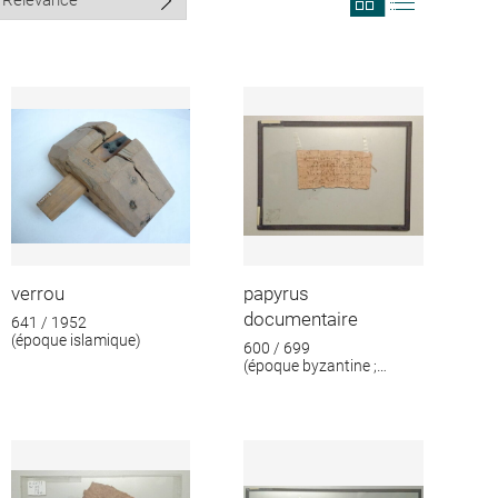
search
search
results
results
in
as
grid
list
format
verrou
papyrus
documentaire
641 / 1952
(époque islamique)
600 / 699
(époque byzantine ;
époque islamique)