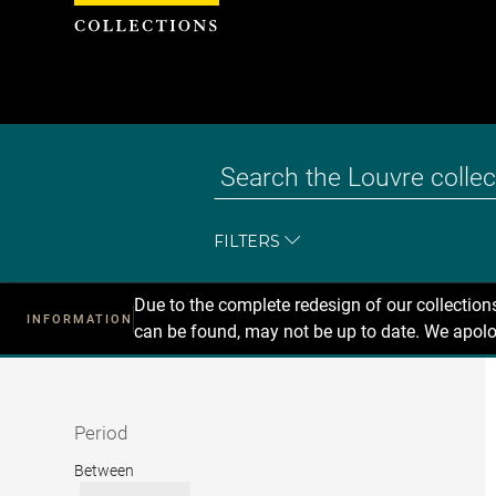
Cookies management panel
FILTERS
Due to the complete redesign of our collectio
INFORMATION
can be found, may not be up to date. We apolo
Recherche
dans
les
collections
Period
Period
Between