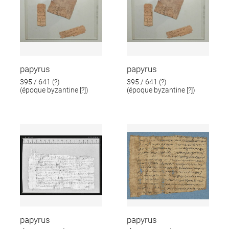
papyrus
papyrus
395 / 641 (?)
395 / 641 (?)
(époque byzantine [?])
(époque byzantine [?])
papyrus
papyrus