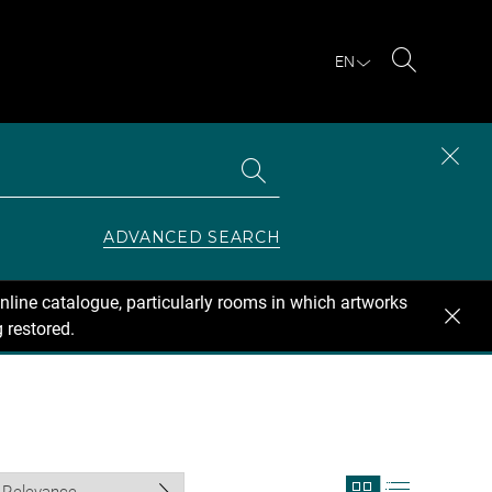
EN
Search
Search
CLOS
the
collections
SEAR
ZONE
ADVANCED SEARCH
nline catalogue, particularly rooms in which artworks
 restored.
View
View