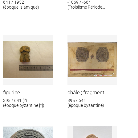
641 / 1952
-1069 / -664
(époque islamique)
(Troisième Période
intermédiaire)
figurine
châle ; fragment
395 / 641 (?)
395 / 641
(époque byzantine [?])
(époque byzantine)