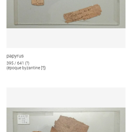
papyrus
395 / 641 (?)
(époque byzantine [?])