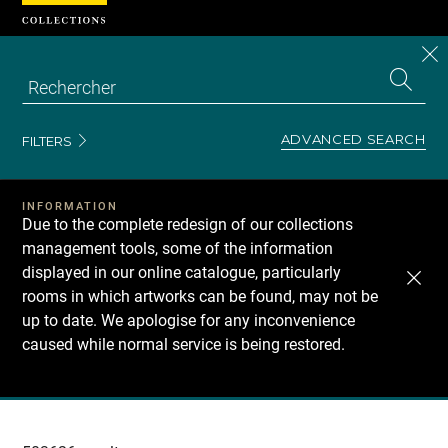
Cookies management panel
CL
Search
the
EN
S
collecti
Z
Se
ADVANCED SEARCH
FILTERS
INFORMATION
Due to the complete redesign of our collections
management tools, some of the information
displayed in our online catalogue, particularly
rooms in which artworks can be found, may not be
up to date. We apologise for any inconvenience
caused while normal service is being restored.
Recherche
dans
les