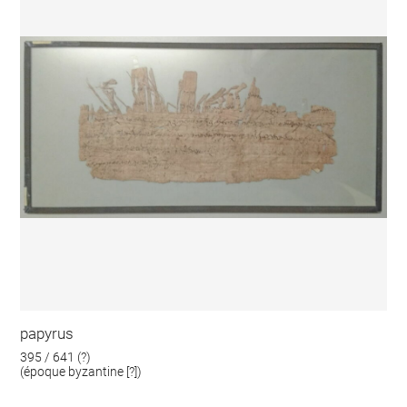
papyrus
395 / 641 (?)
(époque byzantine [?])