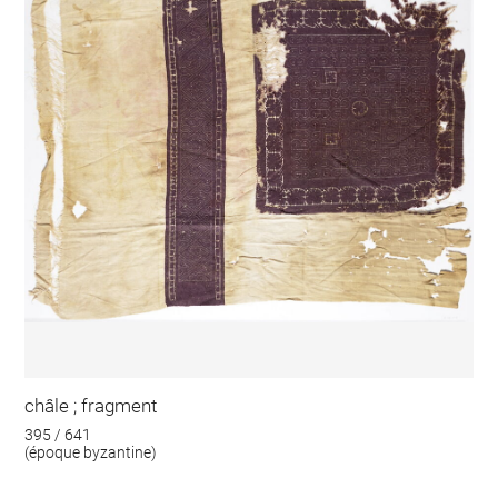
châle ; fragment
395 / 641
(époque byzantine)