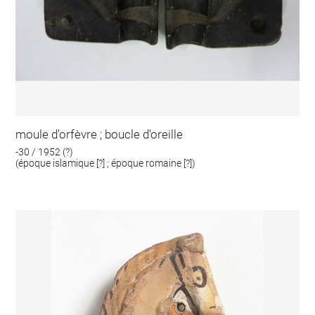
moule d'orfèvre ; boucle d'oreille
-30 / 1952 (?)
(époque islamique [?] ; époque romaine [?])