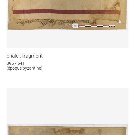
châle ; fragment
395 / 641
(époque byzantine)