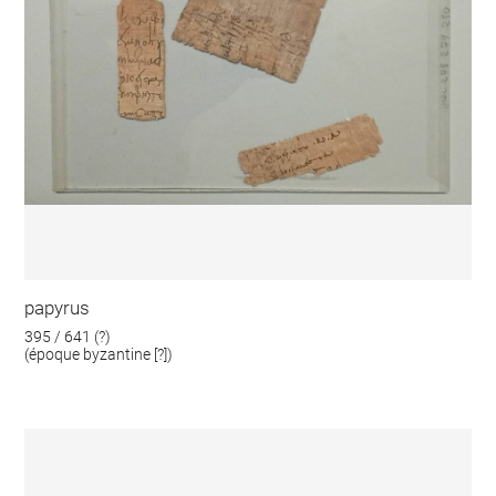
papyrus
395 / 641 (?)
(époque byzantine [?])