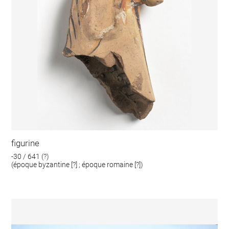
figurine
-30 / 641 (?)
(époque byzantine [?] ; époque romaine [?])