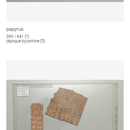
papyrus
395 / 641 (?)
(époque byzantine [?])