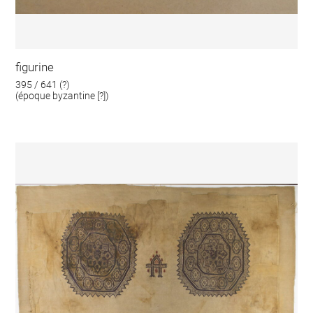
figurine
395 / 641 (?)
(époque byzantine [?])