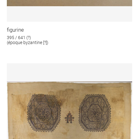
figurine
395 / 641 (?)
(époque byzantine [?])