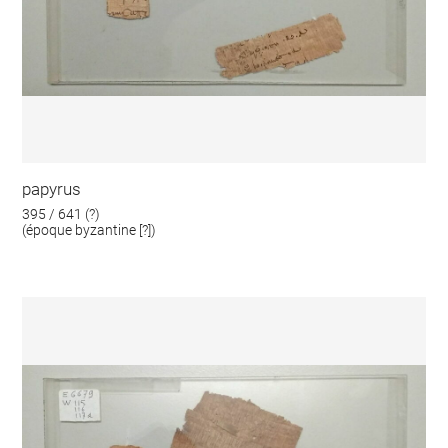
papyrus
395 / 641 (?)
(époque byzantine [?])