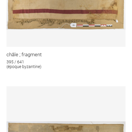
châle ; fragment
395 / 641
(époque byzantine)