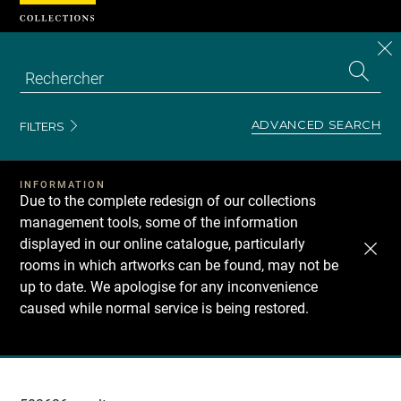
Cookies management panel
CL
Search
the
EN
S
collecti
Z
Se
ADVANCED SEARCH
FILTERS
INFORMATION
Due to the complete redesign of our collections
management tools, some of the information
displayed in our online catalogue, particularly
rooms in which artworks can be found, may not be
up to date. We apologise for any inconvenience
caused while normal service is being restored.
Recherche
dans
les