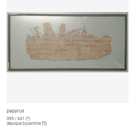
papyrus
395 / 641 (?)
(époque byzantine [?])