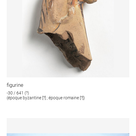
figurine
-30 / 641 (?)
(époque byzantine [?] ; époque romaine [?])