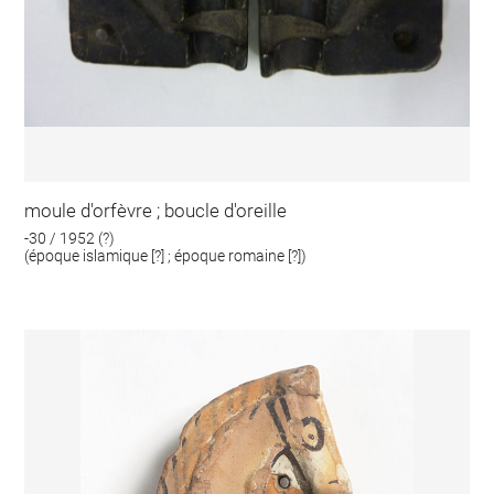
moule d'orfèvre ; boucle d'oreille
-30 / 1952 (?)
(époque islamique [?] ; époque romaine [?])