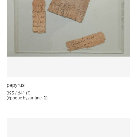
papyrus
395 / 641 (?)
(époque byzantine [?])