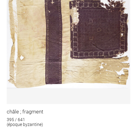
châle ; fragment
395 / 641
(époque byzantine)