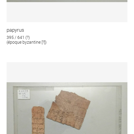
papyrus
395 / 641 (?)
(époque byzantine [?])