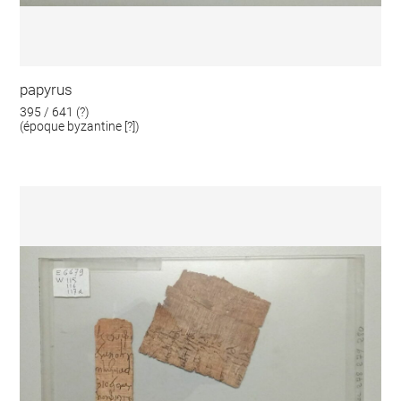
papyrus
395 / 641 (?)
(époque byzantine [?])