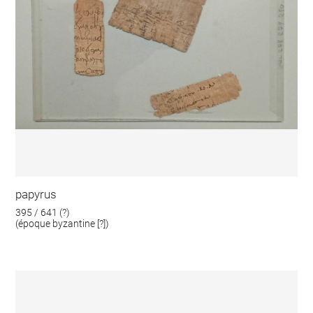
papyrus
395 / 641 (?)
(époque byzantine [?])