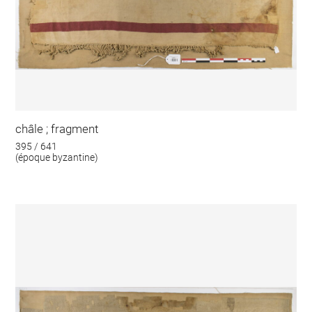
châle ; fragment
395 / 641
(époque byzantine)