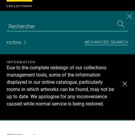
Cookies management panel
CL
Search
the
EN
S
collecti
Z
Se
ADVANCED SEARCH
FILTERS
INFORMATION
Due to the complete redesign of our collections
management tools, some of the information
displayed in our online catalogue, particularly
rooms in which artworks can be found, may not be
up to date. We apologise for any inconvenience
caused while normal service is being restored.
Recherche
dans
les