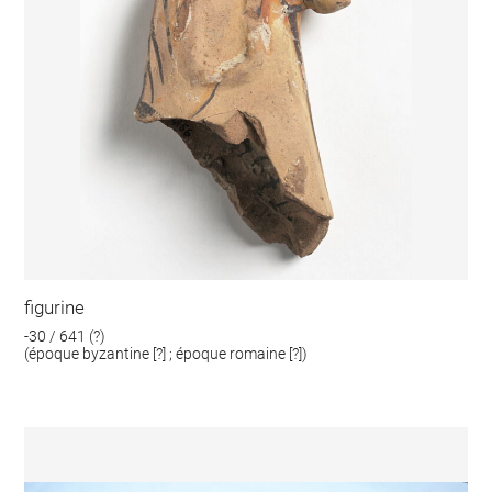
figurine
-30 / 641 (?)
(époque byzantine [?] ; époque romaine [?])