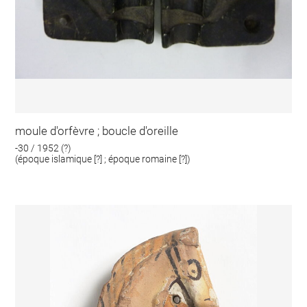
moule d'orfèvre ; boucle d'oreille
-30 / 1952 (?)
(époque islamique [?] ; époque romaine [?])