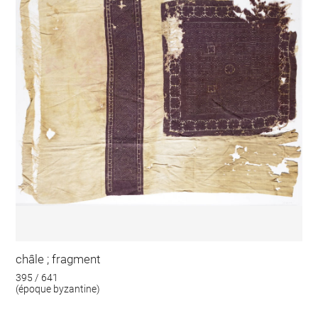
châle ; fragment
395 / 641
(époque byzantine)