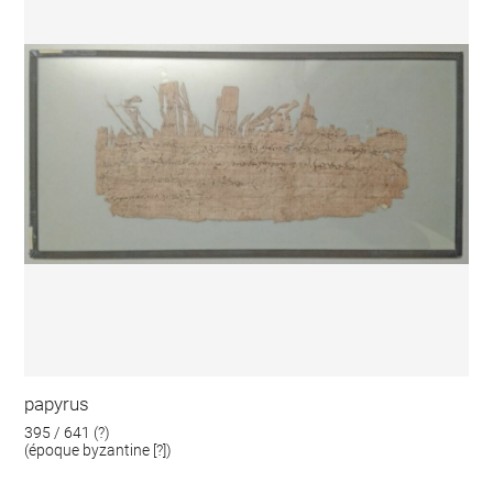
papyrus
395 / 641 (?)
(époque byzantine [?])