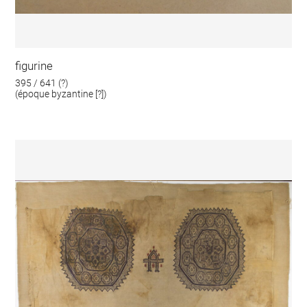
figurine
395 / 641 (?)
(époque byzantine [?])