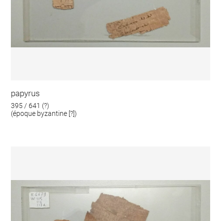
papyrus
395 / 641 (?)
(époque byzantine [?])