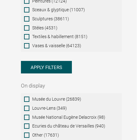
Peintures (12124)
Sceaux & glyptique (11007)
Sculptures (38611)
Stèles (4531)
Textiles & habillement (8151)
Vases & vaisselle (64123)
APPLY FILTERS
On display
On
Musée du Louvre (26839)
display
Louvre-Lens (349)
Musée National Eugène Delacroix (98)
Ecuries du château de Versailles (940)
Other (17631)