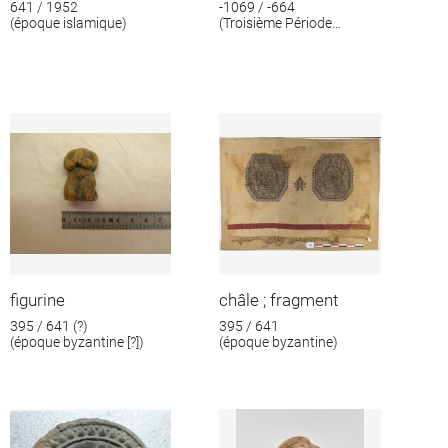
641 / 1952
-1069 / -664
(époque islamique)
(Troisième Période
intermédiaire)
figurine
châle ; fragment
395 / 641 (?)
395 / 641
(époque byzantine [?])
(époque byzantine)