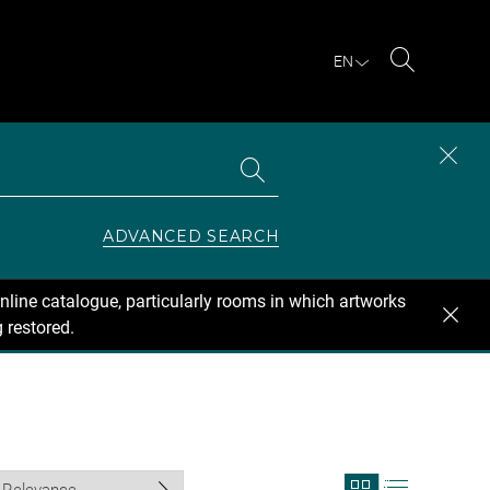
EN
Search
Search
CLOS
the
collections
SEAR
ZONE
ADVANCED SEARCH
nline catalogue, particularly rooms in which artworks
 restored.
View
View