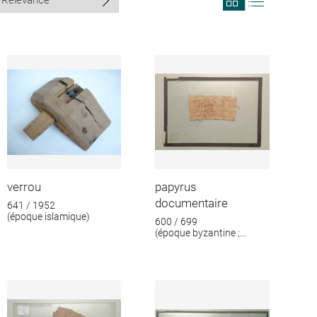
search
search
results
results
in
as
grid
list
format
verrou
papyrus
documentaire
641 / 1952
(époque islamique)
600 / 699
(époque byzantine ;
époque islamique)