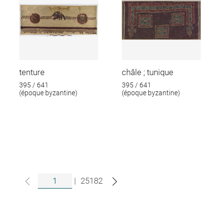
tenture
châle ; tunique
395 / 641
395 / 641
(époque byzantine)
(époque byzantine)
|
25182