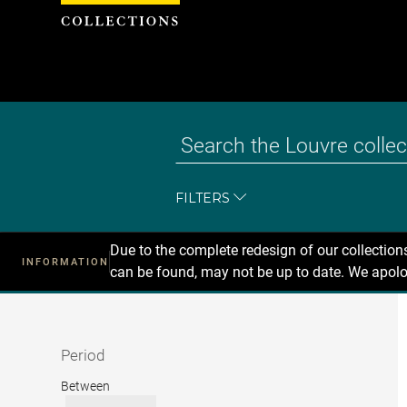
Cookies management panel
FILTERS
Due to the complete redesign of our collectio
INFORMATION
can be found, may not be up to date. We apolo
Recherche
dans
les
collections
Period
Period
Between