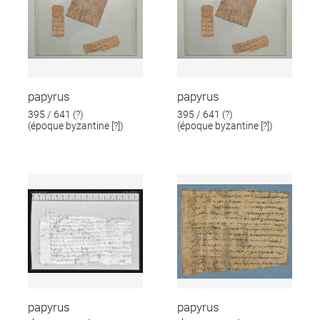
papyrus
papyrus
395 / 641 (?)
395 / 641 (?)
(époque byzantine [?])
(époque byzantine [?])
papyrus
papyrus