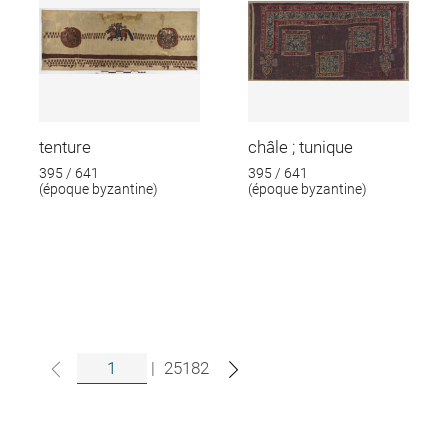
tenture
châle ; tunique
395 / 641
395 / 641
(époque byzantine)
(époque byzantine)
|
25182