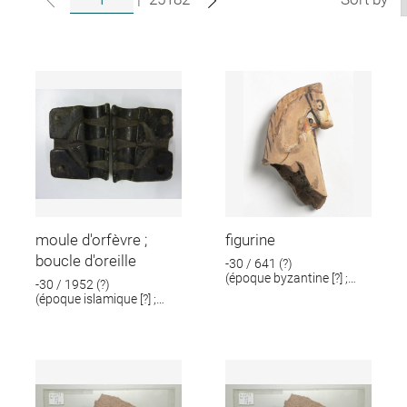
moule d'orfèvre ;
figurine
boucle d'oreille
-30 / 641 (?)
(époque byzantine [?] ;
-30 / 1952 (?)
époque romaine [?])
(époque islamique [?] ;
époque romaine [?])