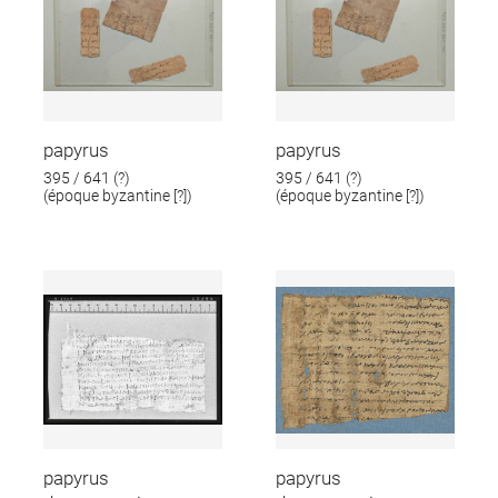
papyrus
papyrus
395 / 641 (?)
395 / 641 (?)
(époque byzantine [?])
(époque byzantine [?])
papyrus
papyrus