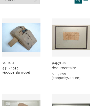
search
search
results
results
in
as
grid
list
format
verrou
papyrus
documentaire
641 / 1952
(époque islamique)
600 / 699
(époque byzantine ;
époque islamique)