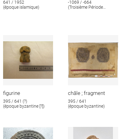
641 / 1952
-1069 / -664
(époque islamique)
(Troisième Période
intermédiaire)
figurine
châle ; fragment
395 / 641 (?)
395 / 641
(époque byzantine [?])
(époque byzantine)