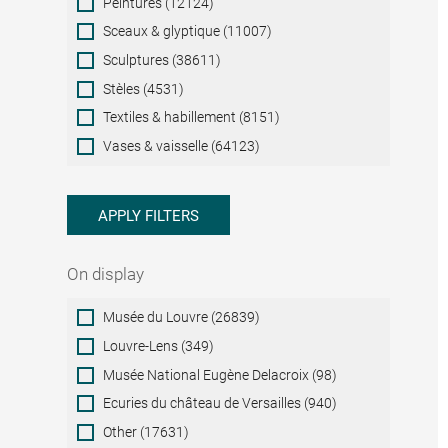
Peintures (12124)
Sceaux & glyptique (11007)
Sculptures (38611)
Stèles (4531)
Textiles & habillement (8151)
Vases & vaisselle (64123)
APPLY FILTERS
On display
On
Musée du Louvre (26839)
display
Louvre-Lens (349)
Musée National Eugène Delacroix (98)
Ecuries du château de Versailles (940)
Other (17631)