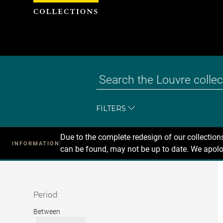
Cookies management panel
FILTERS
Due to the complete redesign of our collectio
INFORMATION
can be found, may not be up to date. We apolo
Recherche
dans
les
collections
Period
Period
Between