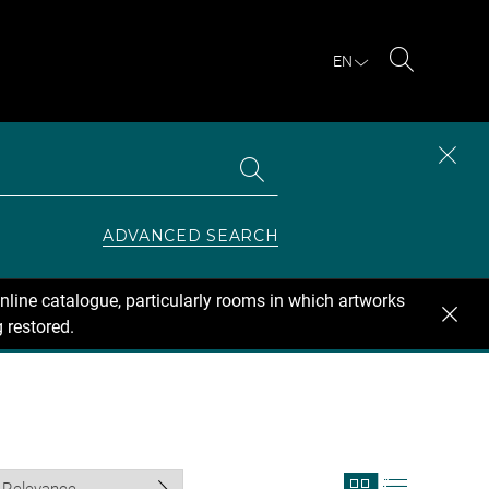
EN
Search
Search
CLOS
the
collections
SEAR
ZONE
ADVANCED SEARCH
nline catalogue, particularly rooms in which artworks
 restored.
View
View