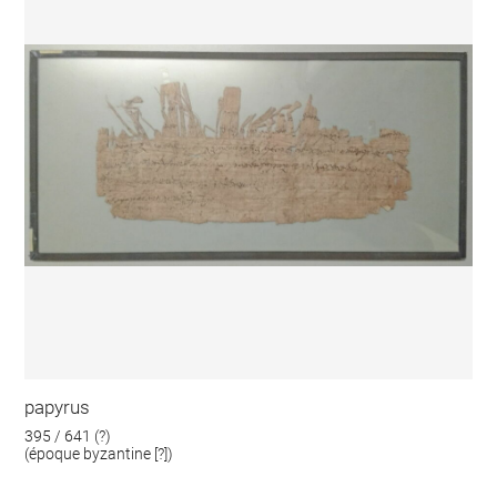
papyrus
395 / 641 (?)
(époque byzantine [?])