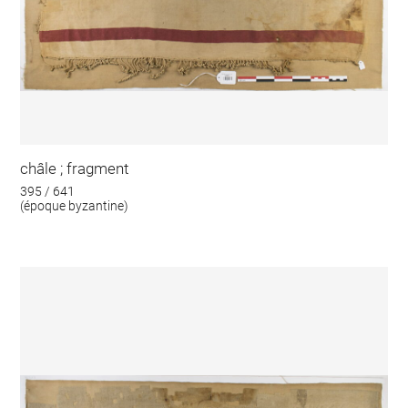
châle ; fragment
395 / 641
(époque byzantine)