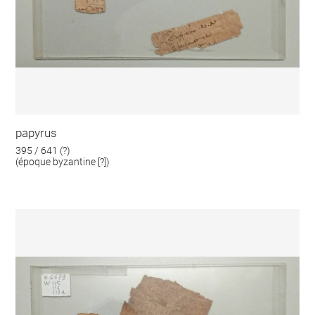
papyrus
395 / 641 (?)
(époque byzantine [?])