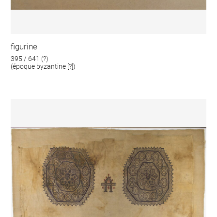
figurine
395 / 641 (?)
(époque byzantine [?])