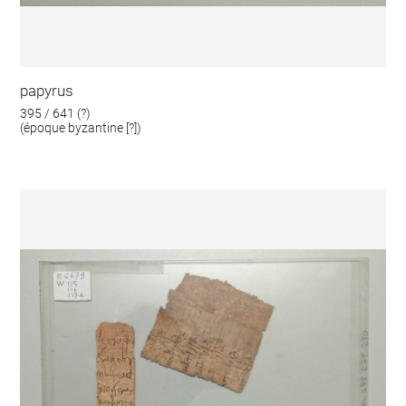
papyrus
395 / 641 (?)
(époque byzantine [?])