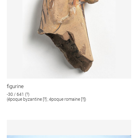
figurine
-30 / 641 (?)
(époque byzantine [?] ; époque romaine [?])