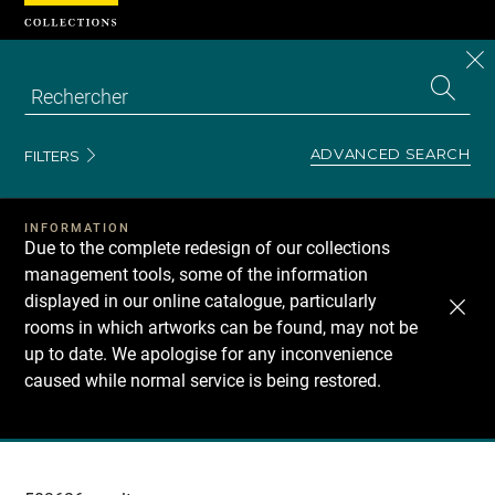
Cookies management panel
CL
Search
the
EN
S
collecti
Z
Se
ADVANCED SEARCH
FILTERS
INFORMATION
Due to the complete redesign of our collections
management tools, some of the information
displayed in our online catalogue, particularly
rooms in which artworks can be found, may not be
up to date. We apologise for any inconvenience
caused while normal service is being restored.
Recherche
dans
les