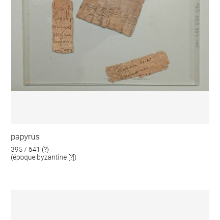
papyrus
395 / 641 (?)
(époque byzantine [?])