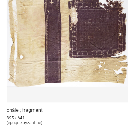
châle ; fragment
395 / 641
(époque byzantine)