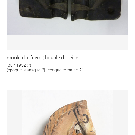
moule d'orfèvre ; boucle d'oreille
-30 / 1952 (?)
(époque islamique [?] ; époque romaine [?])