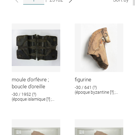
moule d'orfèvre ;
figurine
boucle d'oreille
-30 / 641 (?)
(époque byzantine [?] ;
-30 / 1952 (?)
époque romaine [?])
(époque islamique [?] ;
époque romaine [?])