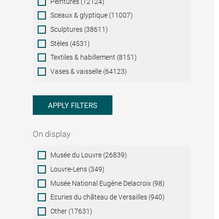
Peintures (12124)
Sceaux & glyptique (11007)
Sculptures (38611)
Stèles (4531)
Textiles & habillement (8151)
Vases & vaisselle (64123)
APPLY FILTERS
On display
On
Musée du Louvre (26839)
display
Louvre-Lens (349)
Musée National Eugène Delacroix (98)
Ecuries du château de Versailles (940)
Other (17631)