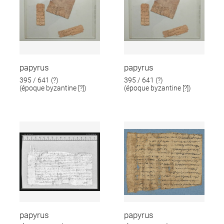
papyrus
papyrus
395 / 641 (?)
395 / 641 (?)
(époque byzantine [?])
(époque byzantine [?])
papyrus
papyrus