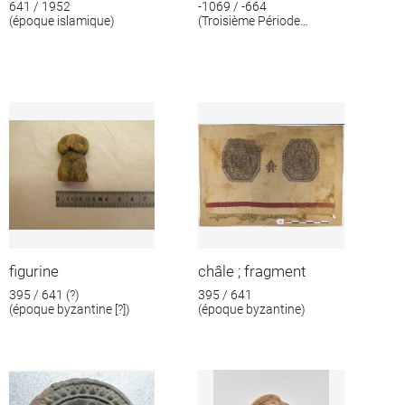
641 / 1952
-1069 / -664
(époque islamique)
(Troisième Période
intermédiaire)
figurine
châle ; fragment
395 / 641 (?)
395 / 641
(époque byzantine [?])
(époque byzantine)