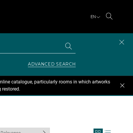
EN
Search
Search
CLOS
the
collections
SEAR
ZONE
ADVANCED SEARCH
nline catalogue, particularly rooms in which artworks
 restored.
View
View