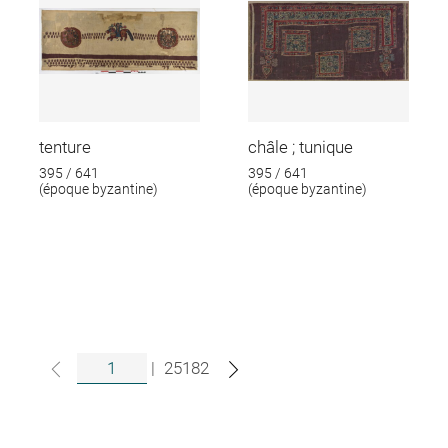
tenture
châle ; tunique
395 / 641
395 / 641
(époque byzantine)
(époque byzantine)
|
25182