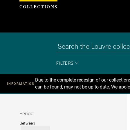
Cookies management panel
FILTERS
Due to the complete redesign of our collectio
INFORMATION
can be found, may not be up to date. We apolo
Recherche
dans
les
collections
Period
Period
Between