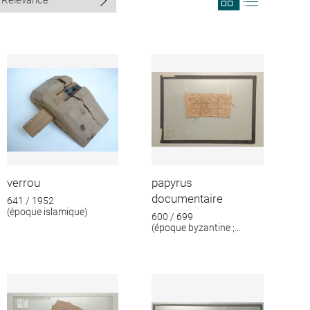
search
search
results
results
in
as
grid
list
format
verrou
papyrus
documentaire
641 / 1952
(époque islamique)
600 / 699
(époque byzantine ;
époque islamique)