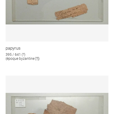
papyrus
395 / 641 (?)
(époque byzantine [?])