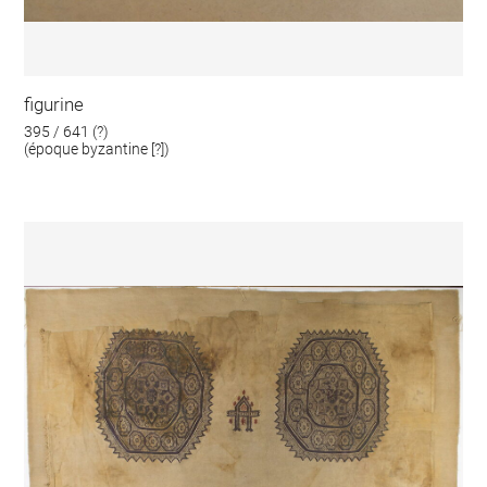
figurine
395 / 641 (?)
(époque byzantine [?])