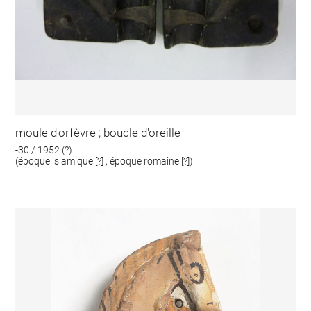
moule d'orfèvre ; boucle d'oreille
-30 / 1952 (?)
(époque islamique [?] ; époque romaine [?])