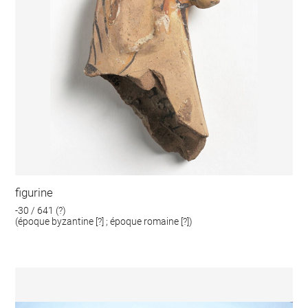
figurine
-30 / 641 (?)
(époque byzantine [?] ; époque romaine [?])