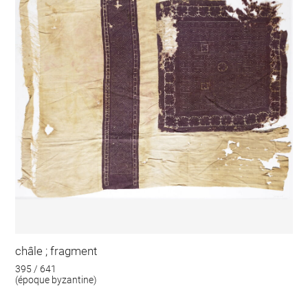
châle ; fragment
395 / 641
(époque byzantine)