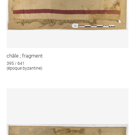
châle ; fragment
395 / 641
(époque byzantine)