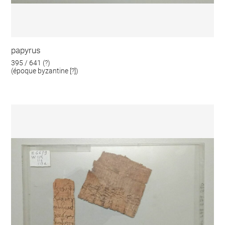
papyrus
395 / 641 (?)
(époque byzantine [?])