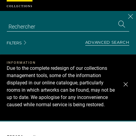
Cookies management panel
CL
Search
the
EN
S
collecti
Z
Se
ADVANCED SEARCH
FILTERS
INFORMATION
Due to the complete redesign of our collections
management tools, some of the information
displayed in our online catalogue, particularly
rooms in which artworks can be found, may not be
up to date. We apologise for any inconvenience
caused while normal service is being restored.
Recherche
dans
les