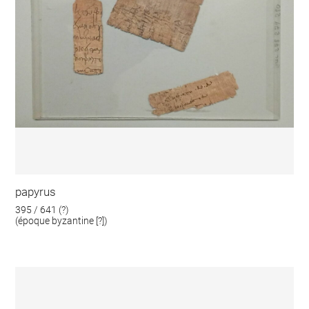
papyrus
395 / 641 (?)
(époque byzantine [?])