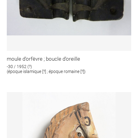
moule d'orfèvre ; boucle d'oreille
-30 / 1952 (?)
(époque islamique [?] ; époque romaine [?])