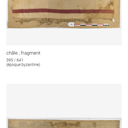
châle ; fragment
395 / 641
(époque byzantine)