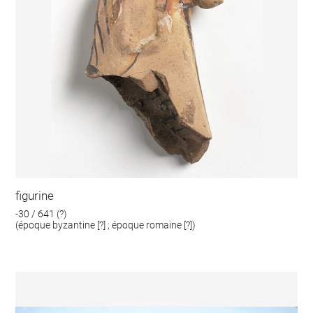
figurine
-30 / 641 (?)
(époque byzantine [?] ; époque romaine [?])