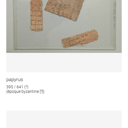
papyrus
395 / 641 (?)
(époque byzantine [?])