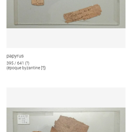
papyrus
395 / 641 (?)
(époque byzantine [?])