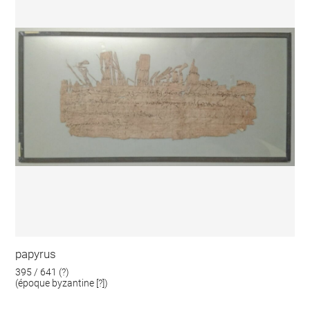
papyrus
395 / 641 (?)
(époque byzantine [?])