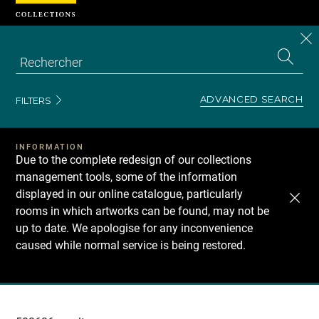
Cookies management panel
CL
Search
the
EN
S
collecti
Z
Se
ADVANCED SEARCH
FILTERS
INFORMATION
Due to the complete redesign of our collections
management tools, some of the information
displayed in our online catalogue, particularly
rooms in which artworks can be found, may not be
up to date. We apologise for any inconvenience
caused while normal service is being restored.
Recherche
dans
les