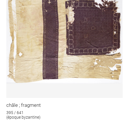
châle ; fragment
395 / 641
(époque byzantine)