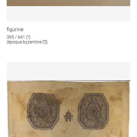
figurine
395 / 641 (?)
(époque byzantine [?])