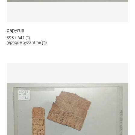
papyrus
395 / 641 (?)
(époque byzantine [?])