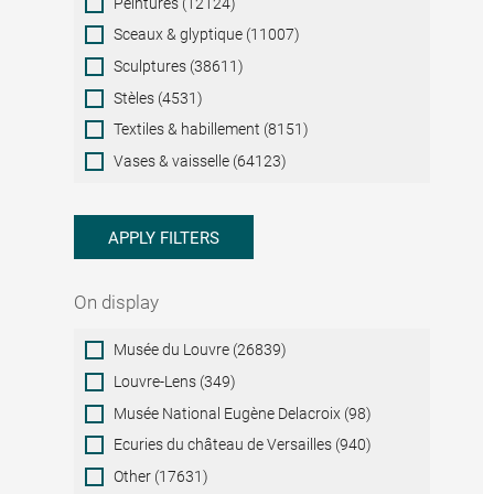
Peintures (12124)
Sceaux & glyptique (11007)
Sculptures (38611)
Stèles (4531)
Textiles & habillement (8151)
Vases & vaisselle (64123)
APPLY FILTERS
On display
On
Musée du Louvre (26839)
display
Louvre-Lens (349)
Musée National Eugène Delacroix (98)
Ecuries du château de Versailles (940)
Other (17631)