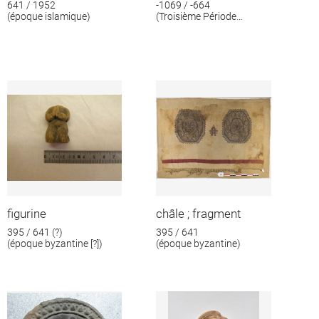
641 / 1952
-1069 / -664
(époque islamique)
(Troisième Période
intermédiaire)
figurine
châle ; fragment
395 / 641 (?)
395 / 641
(époque byzantine [?])
(époque byzantine)