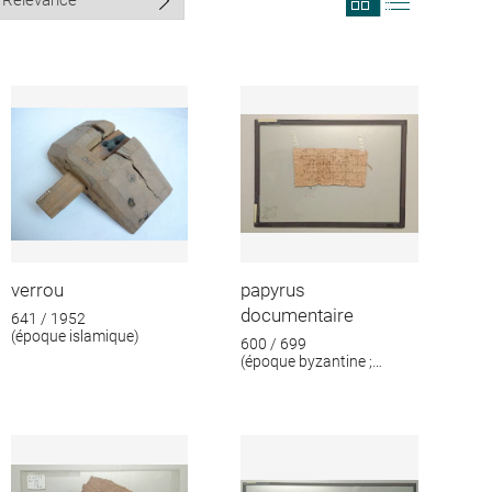
search
search
results
results
in
as
grid
list
format
verrou
papyrus
documentaire
641 / 1952
(époque islamique)
600 / 699
(époque byzantine ;
époque islamique)