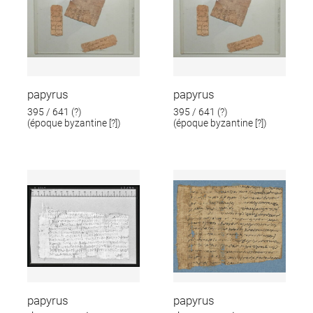
papyrus
papyrus
395 / 641 (?)
395 / 641 (?)
(époque byzantine [?])
(époque byzantine [?])
papyrus
papyrus