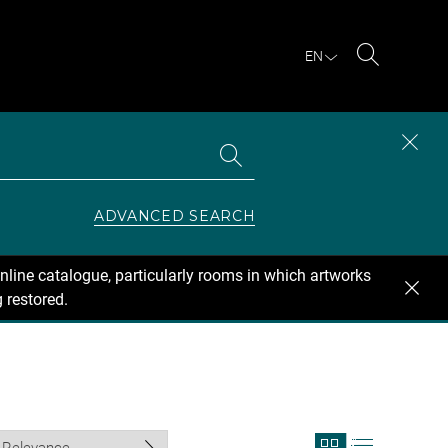
EN
Search
Search
CLOS
the
collections
SEAR
ZONE
ADVANCED SEARCH
nline catalogue, particularly rooms in which artworks
 restored.
View
View