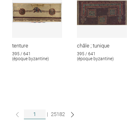
tenture
châle ; tunique
395 / 641
395 / 641
(époque byzantine)
(époque byzantine)
|
25182