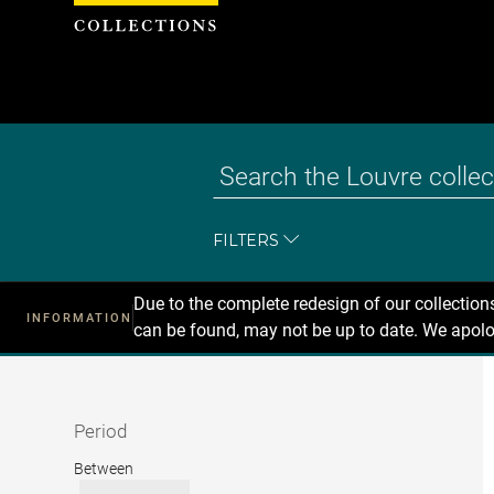
Cookies management panel
FILTERS
Due to the complete redesign of our collectio
INFORMATION
can be found, may not be up to date. We apolo
Recherche
dans
les
collections
Period
Period
Between