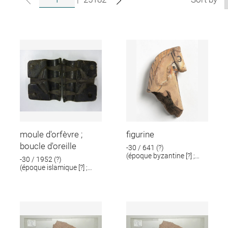
moule d'orfèvre ;
figurine
boucle d'oreille
-30 / 641 (?)
(époque byzantine [?] ;
-30 / 1952 (?)
époque romaine [?])
(époque islamique [?] ;
époque romaine [?])