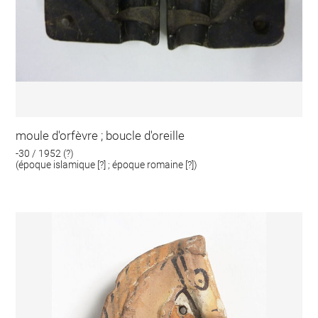
moule d'orfèvre ; boucle d'oreille
-30 / 1952 (?)
(époque islamique [?] ; époque romaine [?])