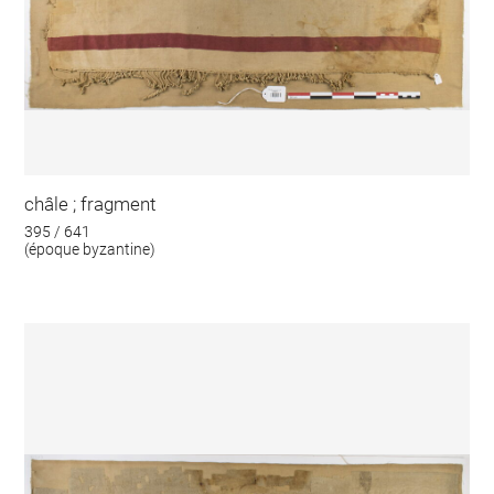
châle ; fragment
395 / 641
(époque byzantine)