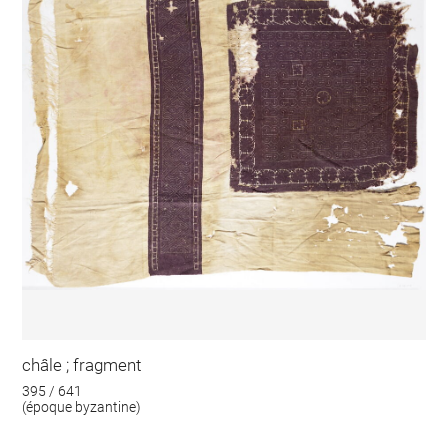
châle ; fragment
395 / 641
(époque byzantine)