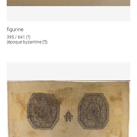
figurine
395 / 641 (?)
(époque byzantine [?])