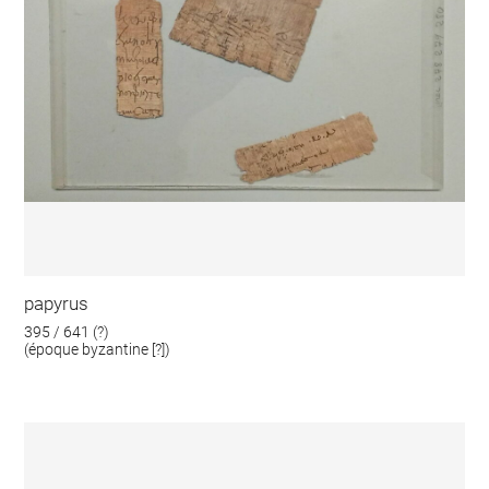
papyrus
395 / 641 (?)
(époque byzantine [?])