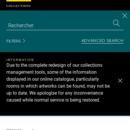
Cookies management panel
CL
Search
the
EN
S
collecti
Z
Se
ADVANCED SEARCH
FILTERS
INFORMATION
Due to the complete redesign of our collections
management tools, some of the information
displayed in our online catalogue, particularly
rooms in which artworks can be found, may not be
up to date. We apologise for any inconvenience
caused while normal service is being restored.
Recherche
dans
les