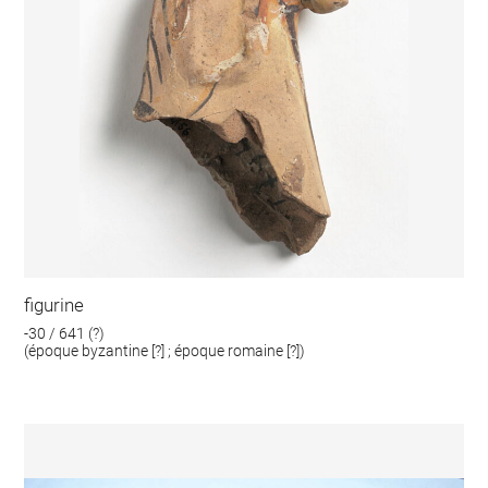
figurine
-30 / 641 (?)
(époque byzantine [?] ; époque romaine [?])