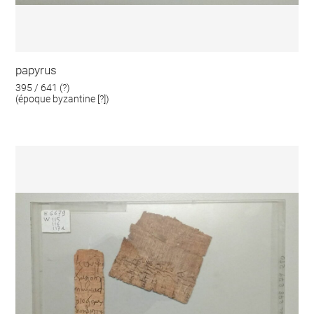
papyrus
395 / 641 (?)
(époque byzantine [?])