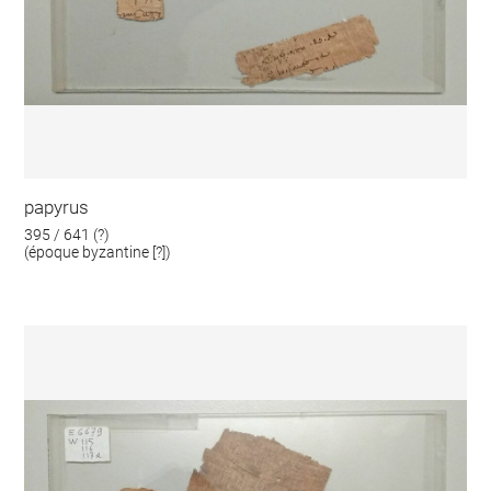
papyrus
395 / 641 (?)
(époque byzantine [?])