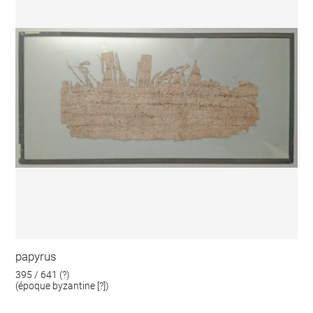
papyrus
395 / 641 (?)
(époque byzantine [?])