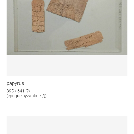
papyrus
395 / 641 (?)
(époque byzantine [?])