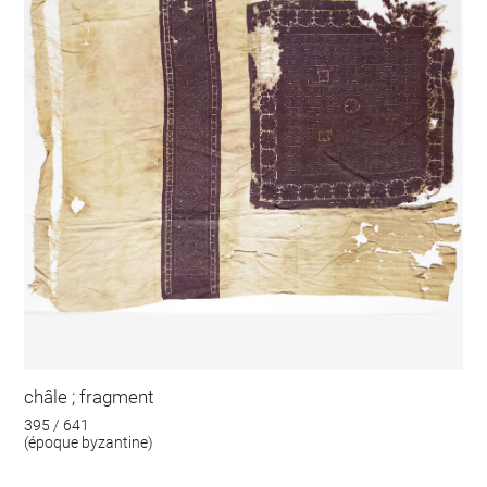
châle ; fragment
395 / 641
(époque byzantine)