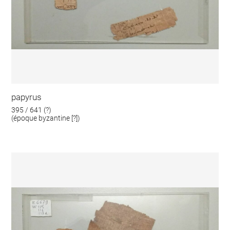
papyrus
395 / 641 (?)
(époque byzantine [?])