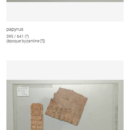
papyrus
395 / 641 (?)
(époque byzantine [?])