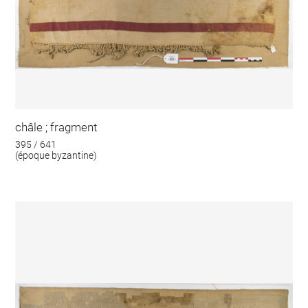
châle ; fragment
395 / 641
(époque byzantine)