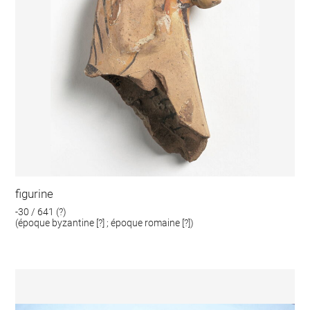
figurine
-30 / 641 (?)
(époque byzantine [?] ; époque romaine [?])