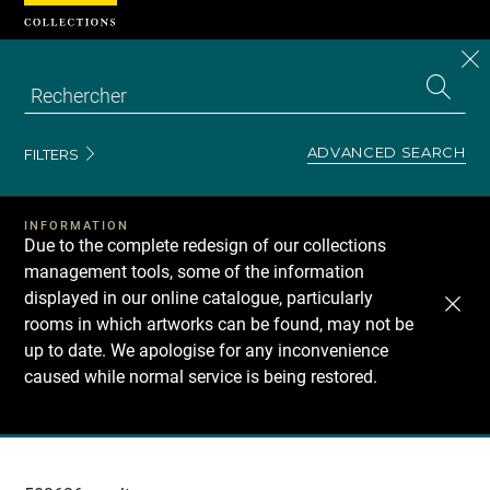
Cookies management panel
CL
Search
the
EN
S
collecti
Z
Se
ADVANCED SEARCH
FILTERS
INFORMATION
Due to the complete redesign of our collections
management tools, some of the information
displayed in our online catalogue, particularly
rooms in which artworks can be found, may not be
up to date. We apologise for any inconvenience
caused while normal service is being restored.
Recherche
dans
les