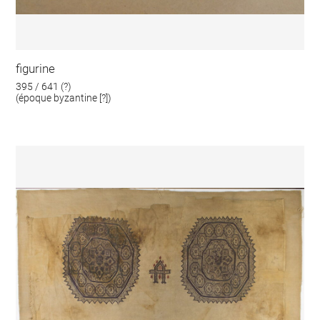
figurine
395 / 641 (?)
(époque byzantine [?])