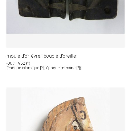
moule d'orfèvre ; boucle d'oreille
-30 / 1952 (?)
(époque islamique [?] ; époque romaine [?])