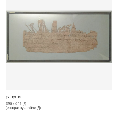
papyrus
395 / 641 (?)
(époque byzantine [?])