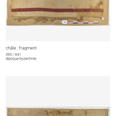
châle ; fragment
395 / 641
(époque byzantine)