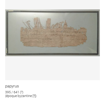
papyrus
395 / 641 (?)
(époque byzantine [?])