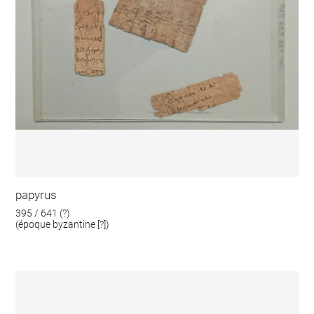
papyrus
395 / 641 (?)
(époque byzantine [?])