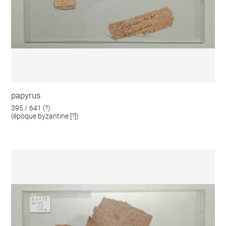
papyrus
395 / 641 (?)
(époque byzantine [?])