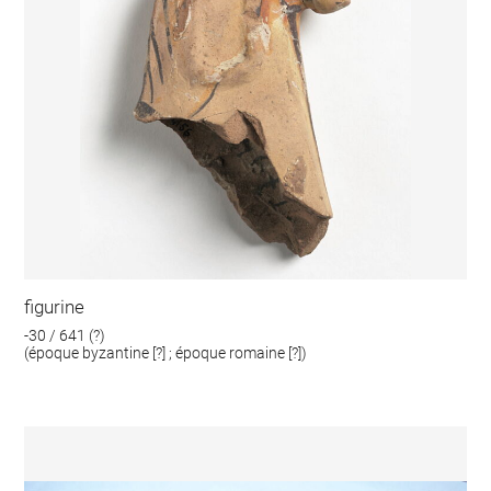
figurine
-30 / 641 (?)
(époque byzantine [?] ; époque romaine [?])