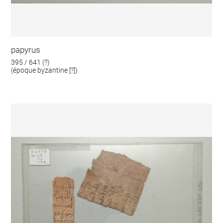
papyrus
395 / 641 (?)
(époque byzantine [?])