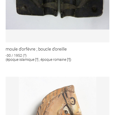
moule d'orfèvre ; boucle d'oreille
-30 / 1952 (?)
(époque islamique [?] ; époque romaine [?])