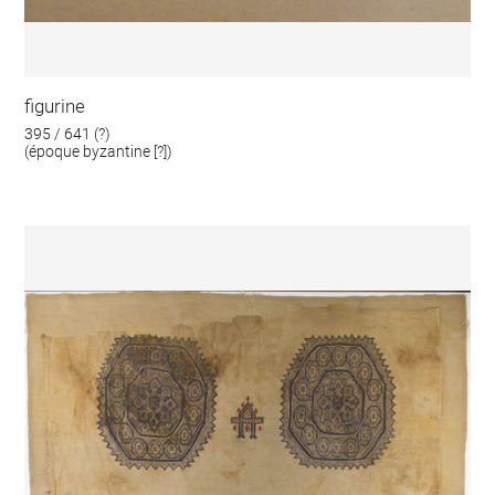
figurine
395 / 641 (?)
(époque byzantine [?])