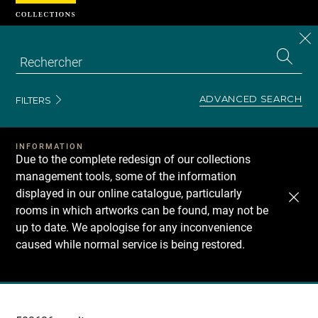
Cookies management panel
CL
Search
the
EN
S
collecti
Z
Se
ADVANCED SEARCH
FILTERS
INFORMATION
Due to the complete redesign of our collections
management tools, some of the information
displayed in our online catalogue, particularly
rooms in which artworks can be found, may not be
up to date. We apologise for any inconvenience
caused while normal service is being restored.
Recherche
dans
les