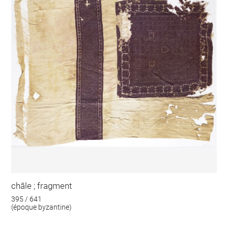
châle ; fragment
395 / 641
(époque byzantine)