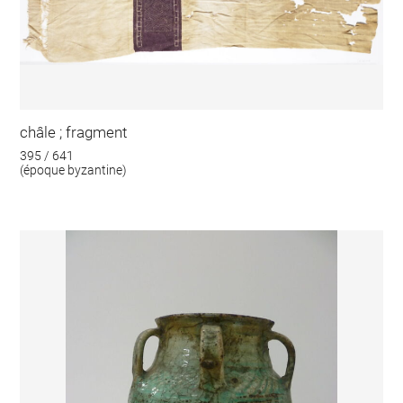
châle ; fragment
395 / 641
(époque byzantine)