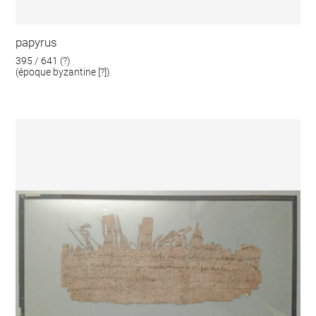
papyrus
395 / 641 (?)
(époque byzantine [?])