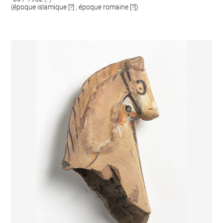
(époque islamique [?] ; époque romaine [?])