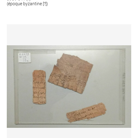
(époque byzantine [?])