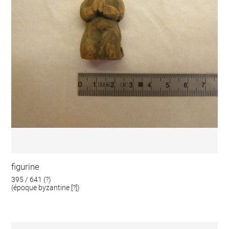
figurine
395 / 641 (?)
(époque byzantine [?])