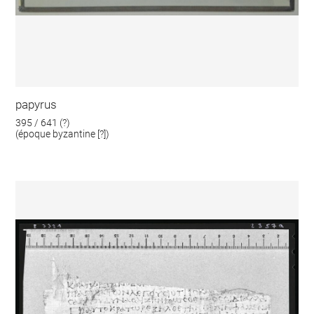
papyrus
395 / 641 (?)
(époque byzantine [?])