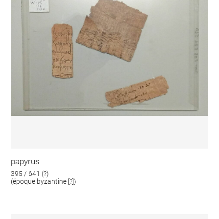
papyrus
395 / 641 (?)
(époque byzantine [?])