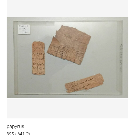
papyrus
395 / 641 (?)