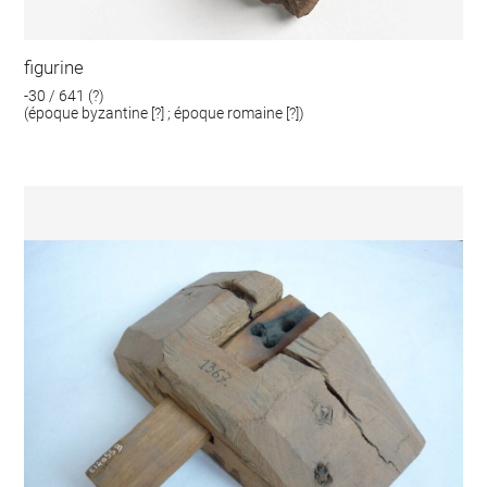
figurine
-30 / 641 (?)
(époque byzantine [?] ; époque romaine [?])