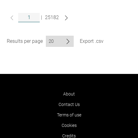
|
25182
Results per page
Export .csv
About
Contact Us
Terms of use
Cookies
Credits