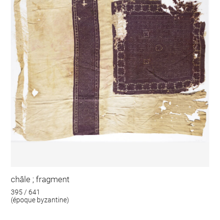
châle ; fragment
395 / 641
(époque byzantine)