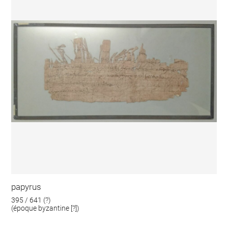
papyrus
395 / 641 (?)
(époque byzantine [?])