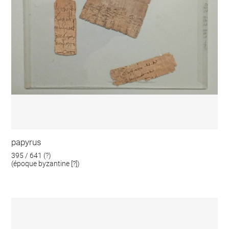
papyrus
395 / 641 (?)
(époque byzantine [?])