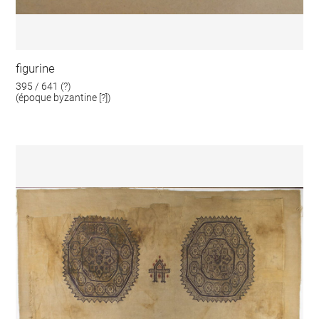
figurine
395 / 641 (?)
(époque byzantine [?])