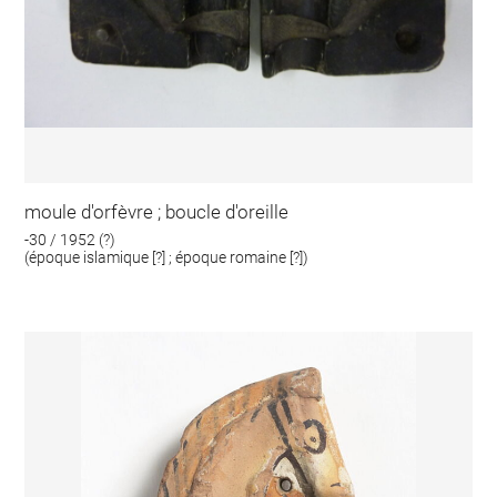
moule d'orfèvre ; boucle d'oreille
-30 / 1952 (?)
(époque islamique [?] ; époque romaine [?])