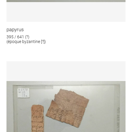
papyrus
395 / 641 (?)
(époque byzantine [?])