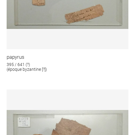
papyrus
395 / 641 (?)
(époque byzantine [?])