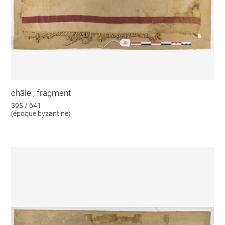
châle ; fragment
395 / 641
(époque byzantine)