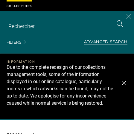
Cookies management panel
CL
Search
the
EN
S
collecti
Z
Se
ADVANCED SEARCH
FILTERS
INFORMATION
Due to the complete redesign of our collections
management tools, some of the information
displayed in our online catalogue, particularly
rooms in which artworks can be found, may not be
up to date. We apologise for any inconvenience
caused while normal service is being restored.
Recherche
dans
les