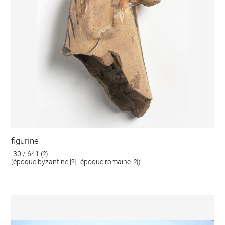
figurine
-30 / 641 (?)
(époque byzantine [?] ; époque romaine [?])