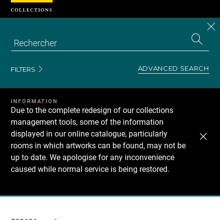
Cookies management panel
CL
Search
the
EN
S
collecti
Z
Se
ADVANCED SEARCH
FILTERS
INFORMATION
Due to the complete redesign of our collections
management tools, some of the information
displayed in our online catalogue, particularly
rooms in which artworks can be found, may not be
up to date. We apologise for any inconvenience
caused while normal service is being restored.
Recherche
dans
les