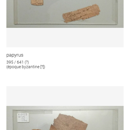
papyrus
395 / 641 (?)
(époque byzantine [?])