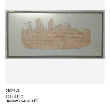
papyrus
395 / 641 (?)
(époque byzantine [?])