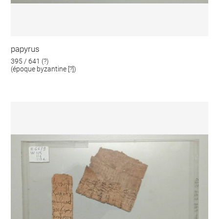
papyrus
395 / 641 (?)
(époque byzantine [?])