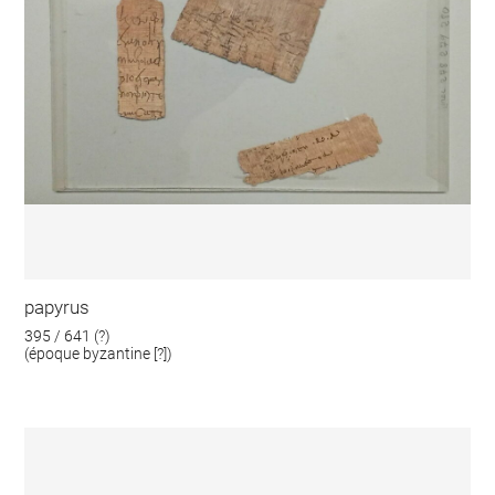
papyrus
395 / 641 (?)
(époque byzantine [?])