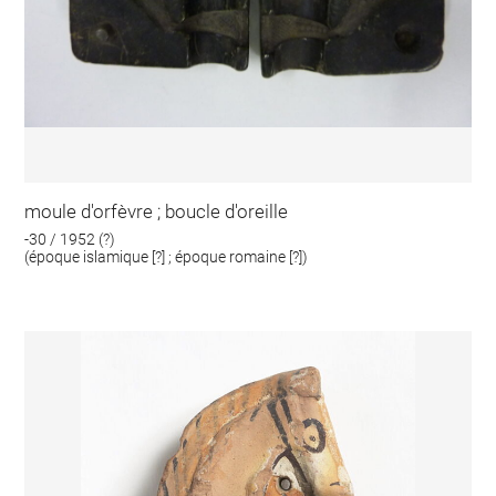
moule d'orfèvre ; boucle d'oreille
-30 / 1952 (?)
(époque islamique [?] ; époque romaine [?])