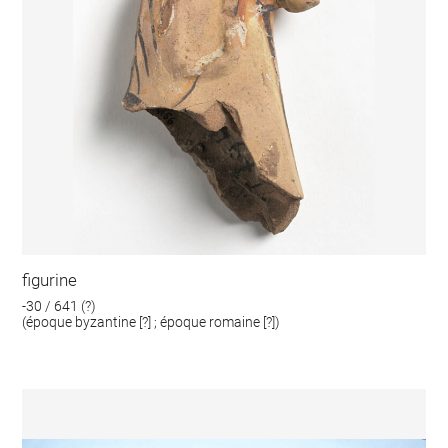
figurine
-30 / 641 (?)
(époque byzantine [?] ; époque romaine [?])