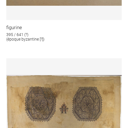
figurine
395 / 641 (?)
(époque byzantine [?])