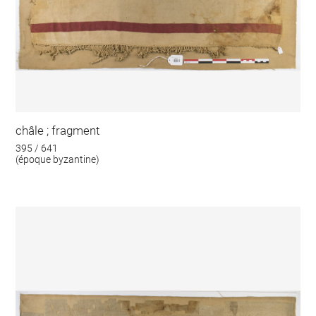
châle ; fragment
395 / 641
(époque byzantine)