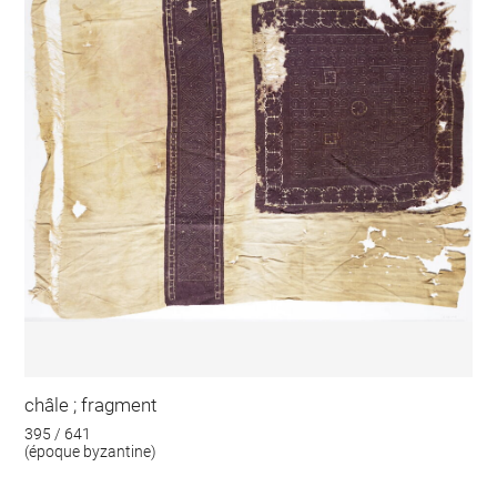
châle ; fragment
395 / 641
(époque byzantine)