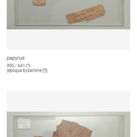
papyrus
395 / 641 (?)
(époque byzantine [?])