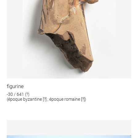
figurine
-30 / 641 (?)
(époque byzantine [?] ; époque romaine [?])