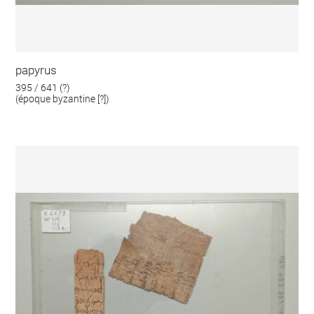
papyrus
395 / 641 (?)
(époque byzantine [?])