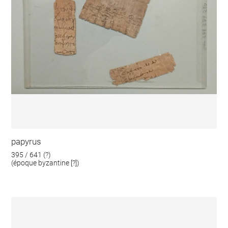
papyrus
395 / 641 (?)
(époque byzantine [?])