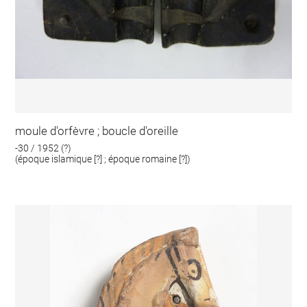
moule d'orfèvre ; boucle d'oreille
-30 / 1952 (?)
(époque islamique [?] ; époque romaine [?])