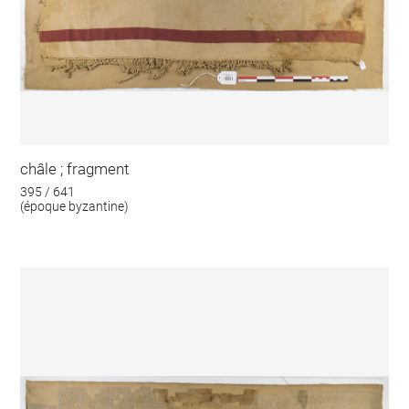
châle ; fragment
395 / 641
(époque byzantine)