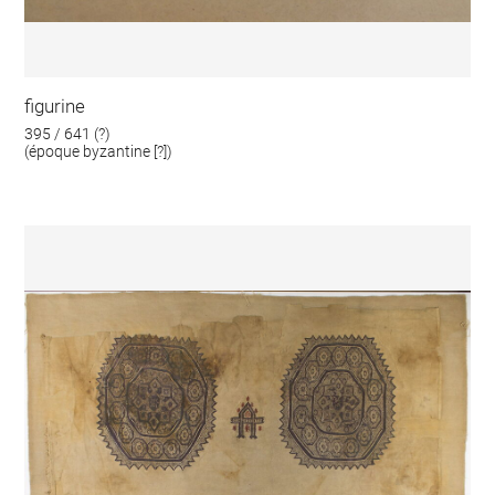
figurine
395 / 641 (?)
(époque byzantine [?])