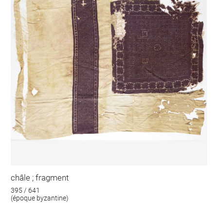
châle ; fragment
395 / 641
(époque byzantine)