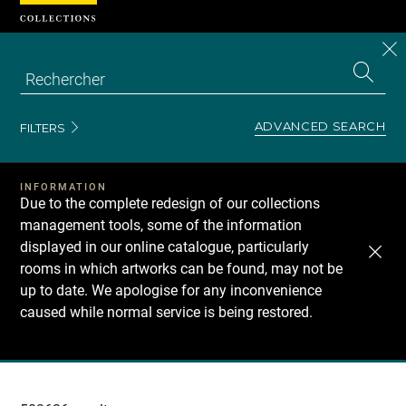
Cookies management panel
CL
Search
the
EN
S
collecti
Z
Se
ADVANCED SEARCH
FILTERS
INFORMATION
Due to the complete redesign of our collections
management tools, some of the information
displayed in our online catalogue, particularly
rooms in which artworks can be found, may not be
up to date. We apologise for any inconvenience
caused while normal service is being restored.
Recherche
dans
les