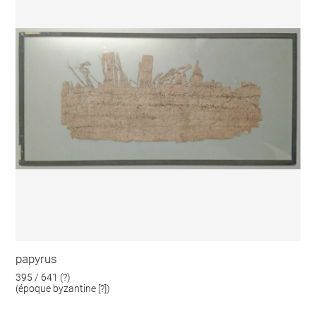
papyrus
395 / 641 (?)
(époque byzantine [?])