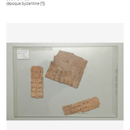
(époque byzantine [?])