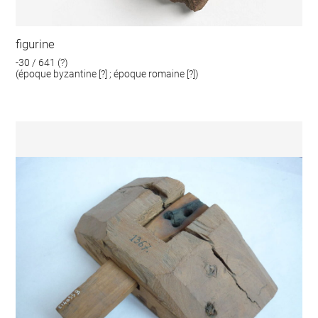
figurine
-30 / 641 (?)
(époque byzantine [?] ; époque romaine [?])