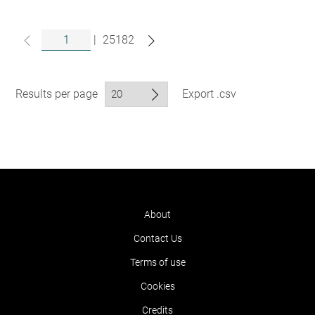
|
25182
Results per page
Export .csv
About
Contact Us
Terms of use
Cookies
Credits