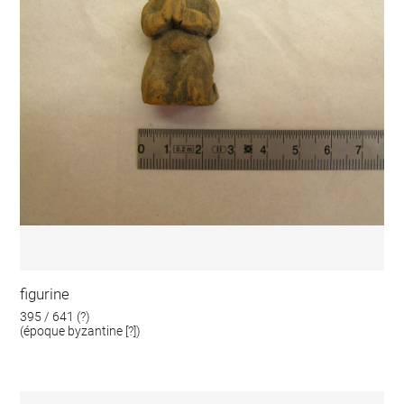
figurine
395 / 641 (?)
(époque byzantine [?])