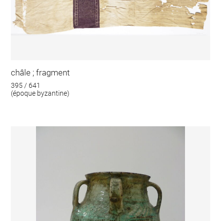
châle ; fragment
395 / 641
(époque byzantine)