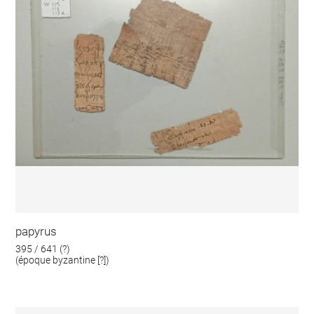
papyrus
395 / 641 (?)
(époque byzantine [?])