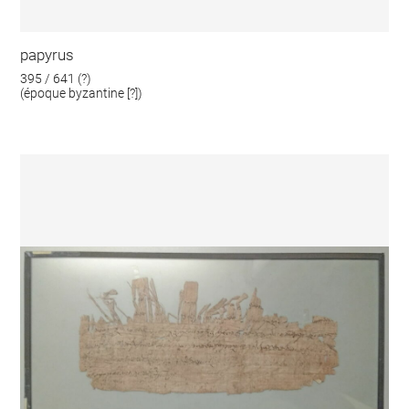
papyrus
395 / 641 (?)
(époque byzantine [?])