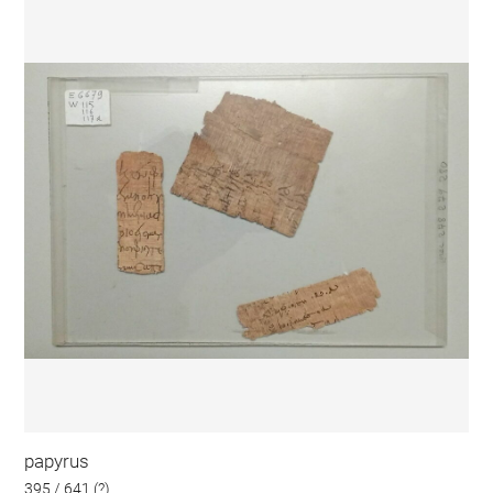
papyrus
395 / 641 (?)