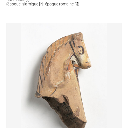
(époque islamique [?] ; époque romaine [?])