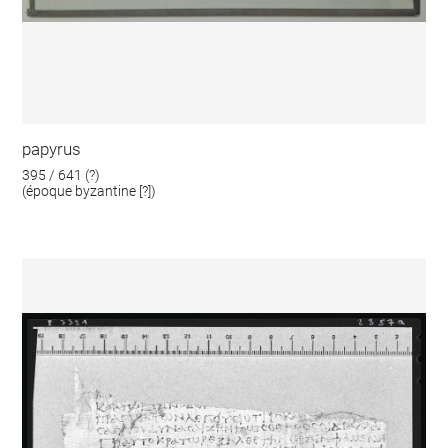
papyrus
395 / 641 (?)
(époque byzantine [?])