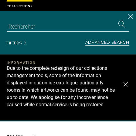
Cookies management panel
CL
Search
the
EN
S
collecti
Z
Se
ADVANCED SEARCH
FILTERS
INFORMATION
Due to the complete redesign of our collections
management tools, some of the information
displayed in our online catalogue, particularly
rooms in which artworks can be found, may not be
up to date. We apologise for any inconvenience
caused while normal service is being restored.
Recherche
dans
les