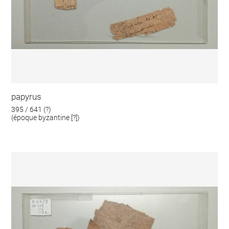
papyrus
395 / 641 (?)
(époque byzantine [?])