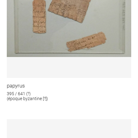
papyrus
395 / 641 (?)
(époque byzantine [?])