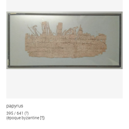
papyrus
395 / 641 (?)
(époque byzantine [?])