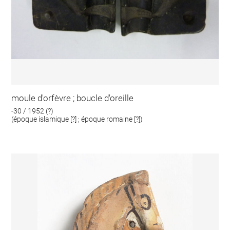
moule d'orfèvre ; boucle d'oreille
-30 / 1952 (?)
(époque islamique [?] ; époque romaine [?])