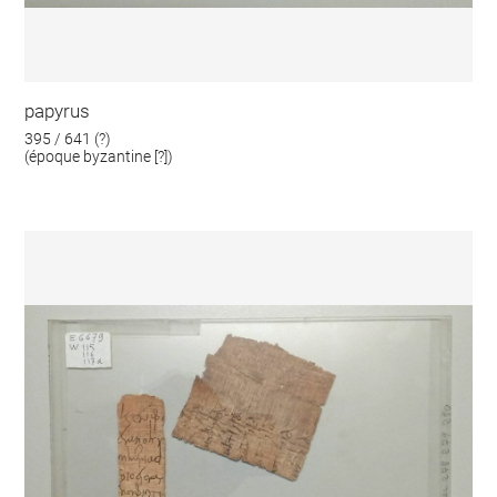
papyrus
395 / 641 (?)
(époque byzantine [?])