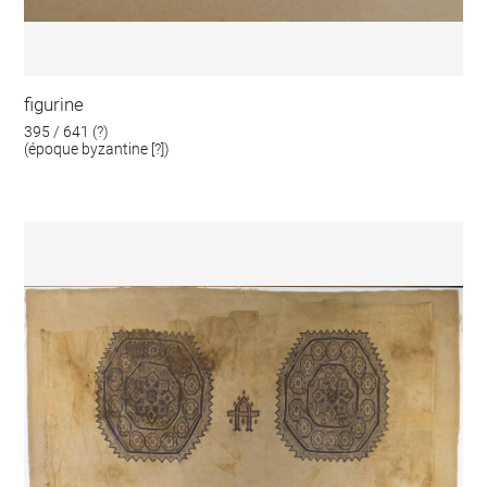
figurine
395 / 641 (?)
(époque byzantine [?])