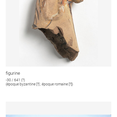
figurine
-30 / 641 (?)
(époque byzantine [?] ; époque romaine [?])