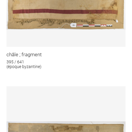
châle ; fragment
395 / 641
(époque byzantine)