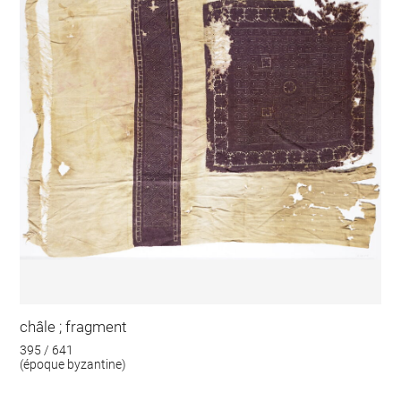
châle ; fragment
395 / 641
(époque byzantine)