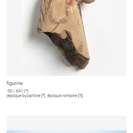
figurine
-30 / 641 (?)
(époque byzantine [?] ; époque romaine [?])