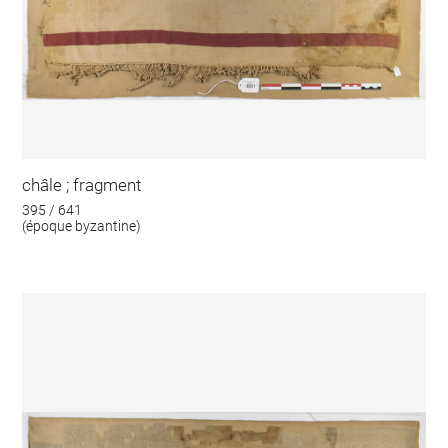
châle ; fragment
395 / 641
(époque byzantine)