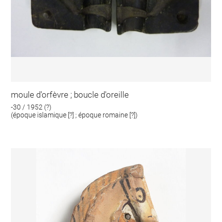
moule d'orfèvre ; boucle d'oreille
-30 / 1952 (?)
(époque islamique [?] ; époque romaine [?])