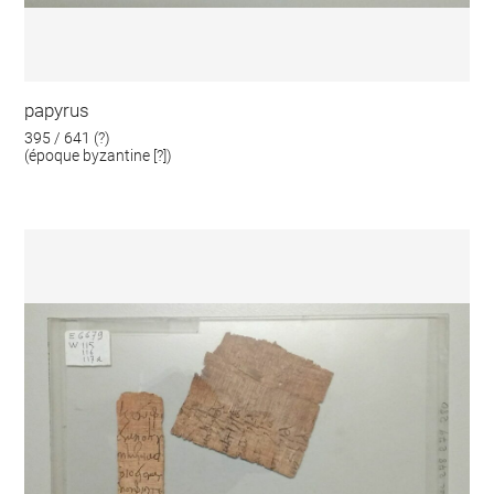
papyrus
395 / 641 (?)
(époque byzantine [?])