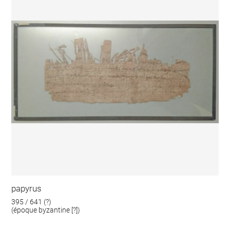
papyrus
395 / 641 (?)
(époque byzantine [?])