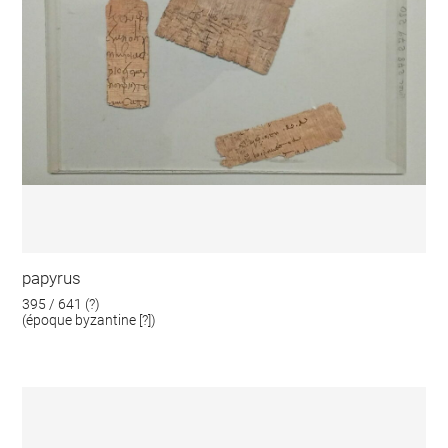
papyrus
395 / 641 (?)
(époque byzantine [?])