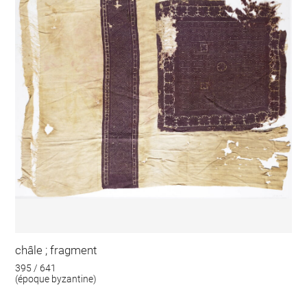
châle ; fragment
395 / 641
(époque byzantine)