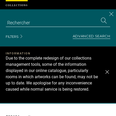
Cookies management panel
CL
Search
the
EN
S
collecti
Z
Se
ADVANCED SEARCH
FILTERS
INFORMATION
Due to the complete redesign of our collections
management tools, some of the information
displayed in our online catalogue, particularly
rooms in which artworks can be found, may not be
up to date. We apologise for any inconvenience
caused while normal service is being restored.
Recherche
dans
les