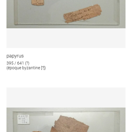
papyrus
395 / 641 (?)
(époque byzantine [?])