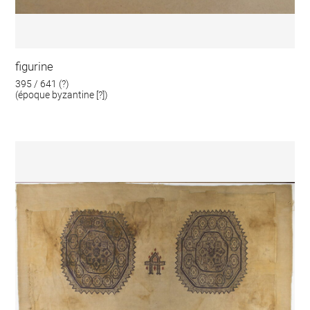
figurine
395 / 641 (?)
(époque byzantine [?])