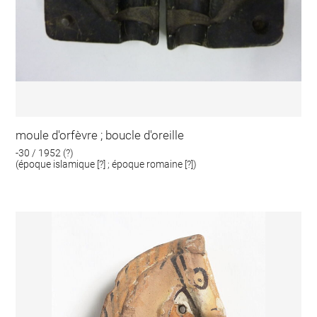
moule d'orfèvre ; boucle d'oreille
-30 / 1952 (?)
(époque islamique [?] ; époque romaine [?])