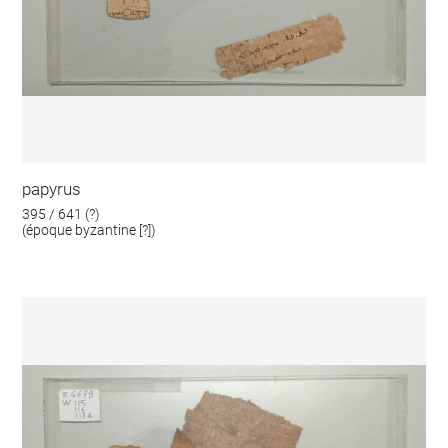
papyrus
395 / 641 (?)
(époque byzantine [?])