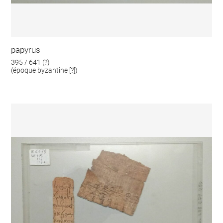
papyrus
395 / 641 (?)
(époque byzantine [?])