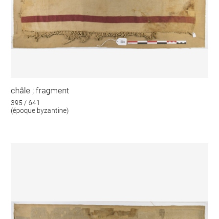
châle ; fragment
395 / 641
(époque byzantine)