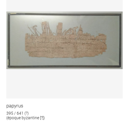
papyrus
395 / 641 (?)
(époque byzantine [?])