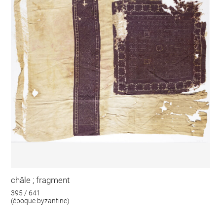
châle ; fragment
395 / 641
(époque byzantine)