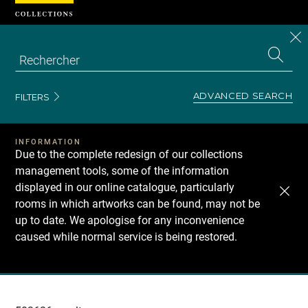
Cookies management panel
CL
Search
the
EN
S
collecti
Z
Se
ADVANCED SEARCH
FILTERS
INFORMATION
Due to the complete redesign of our collections
management tools, some of the information
displayed in our online catalogue, particularly
rooms in which artworks can be found, may not be
up to date. We apologise for any inconvenience
caused while normal service is being restored.
Recherche
dans
les