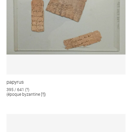
papyrus
395 / 641 (?)
(époque byzantine [?])