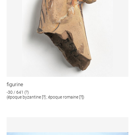
figurine
-30 / 641 (?)
(époque byzantine [?] ; époque romaine [?])