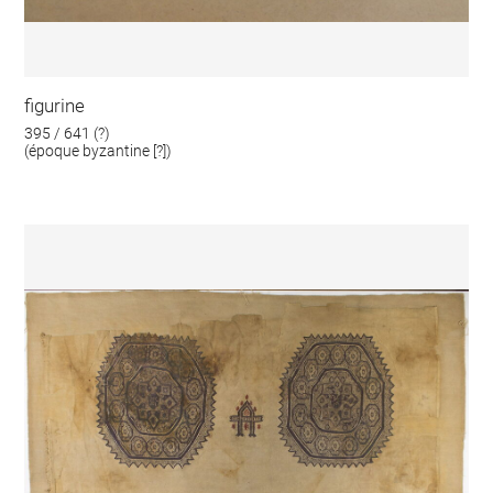
figurine
395 / 641 (?)
(époque byzantine [?])